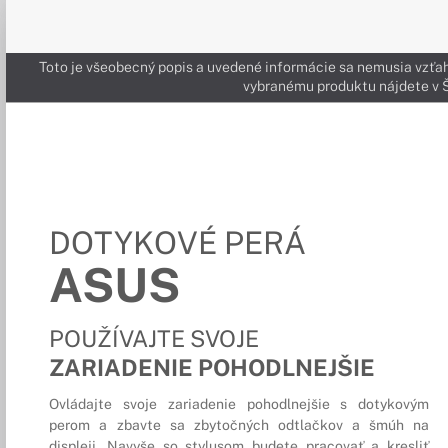
Toto je všeobecný popis a uvedené informácie sa nemusia vzťah
vybranému produktu nájdete 
DOTYKOVÉ PERÁ
ASUS
POUŽÍVAJTE SVOJE
ZARIADENIE POHODLNEJŠIE
Ovládajte svoje zariadenie pohodlnejšie s dotykovým
perom a zbavte sa zbytočných odtlačkov a šmúh na
displeji. Navyše so stylusom budete pracovať a kresliť