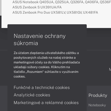
ASUS Notebook Q405UA, Q325UA, Q326FA, Q406FA, Q536F
ASUS Zenbook S UX391UA/FA
ASUS Zenbook Pro Duo UX581LV, UX581GV, UX481FA
Nastavenie ochrany
súkromia
Za účelom zlepšenia užívateľského zážitku a
poskytovaných služieb na našej stránke a
marketingové účely sa do Vášho prehliadača
ukladajú súbory cookies. Kliknutím na
PODPORA A SERVIS
tlačidlo „Rozumiem“ súhlasíte s využívaním
cookies.
Funkčné a technické cookies
Analytické cookies
Informácie
Produkty
Marketingové a reklamné cookies
Obchodné podmienky
Notebooky