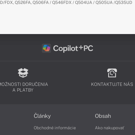
D/FDX, Q526FA, Q506FA / Q546FDX / Q504UA / Q505UA /Q535UD
MOŽNOSTI DORUČENIA
KONTAKTUJTE NÁS
A PLATBY
Články
Obsah
Obchodné informácie
Ako nakupovať