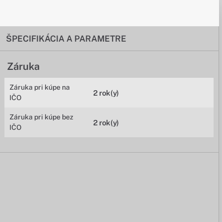
ŠPECIFIKÁCIA A PARAMETRE
Záruka
Záruka pri kúpe na
2 rok(y)
IČO
Záruka pri kúpe bez
2 rok(y)
IČO