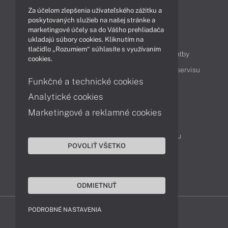
Technológie
Videá
Za účelom zlepšenia užívateľského zážitku a
poskytovaných služieb na našej stránke a
marketingové účely sa do Vášho prehliadača
Obsah
ukladajú súbory cookies. Kliknutím na
tlačidlo „Rozumiem“ súhlasíte s využívaním
Ako nakupovať
Možnosti doručenia a platby
cookies.
Podpora a servis
Servisné služby
Cenník servisu
Funkčné a technické cookies
Analytické cookies
Kontakty
Marketingové a reklamné cookies
043 4224 771
Obchodné oddelenie
Servisné oddelenie
Reklamácia tovaru
POVOLIŤ VŠETKO
Objednanie prepravy do servisu
TeamViewer (vzdialená podpora)
ODMIETNUŤ
PODROBNÉ NASTAVENIA