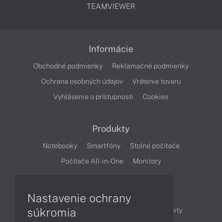
TEAMVIEWER
Informácie
Obchodné podmienky
Reklamačné podmienky
Ochrana osobných údajov
Vrátenie tovaru
Vyhlásenie o prístupnosti
Cookies
Produkty
Notebooky
Smartfóny
Stolné počítače
Počítače All-in-One
Monitory
Články
Nastavenie ochrany
súkromia
Obchodné informácie
Novinky
Produkty