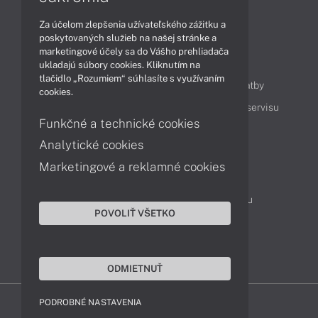
Technológie
Videá
Za účelom zlepšenia užívateľského zážitku a
poskytovaných služieb na našej stránke a
marketingové účely sa do Vášho prehliadača
Obsah
ukladajú súbory cookies. Kliknutím na
tlačidlo „Rozumiem“ súhlasíte s využívaním
Ako nakupovať
Možnosti doručenia a platby
cookies.
Podpora a servis
Servisné služby
Cenník servisu
Funkčné a technické cookies
Analytické cookies
Kontakty
Marketingové a reklamné cookies
043 4224 771
Obchodné oddelenie
Servisné oddelenie
Reklamácia tovaru
POVOLIŤ VŠETKO
Objednanie prepravy do servisu
TeamViewer (vzdialená podpora)
ODMIETNUŤ
PODROBNÉ NASTAVENIA