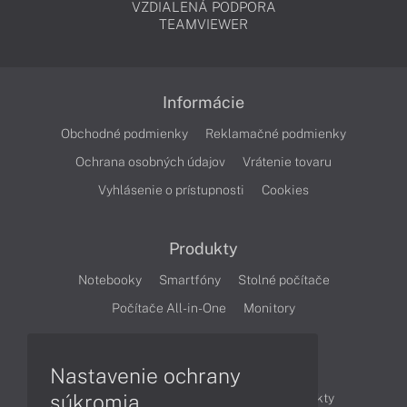
VZDIALENÁ PODPORA
TEAMVIEWER
Informácie
Obchodné podmienky
Reklamačné podmienky
Ochrana osobných údajov
Vrátenie tovaru
Vyhlásenie o prístupnosti
Cookies
Produkty
Notebooky
Smartfóny
Stolné počítače
Počítače All-in-One
Monitory
Články
Nastavenie ochrany
súkromia
Obchodné informácie
Novinky
Produkty