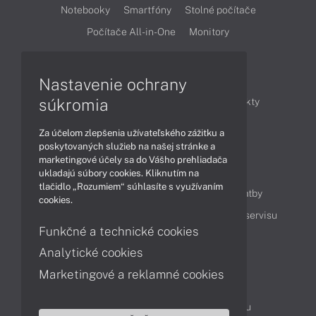
Notebooky
Smartfóny
Stolné počítače
Počítače All-in-One
Monitory
Články
Nastavenie ochrany
súkromia
Obchodné informácie
Novinky
Produkty
Technológie
Videá
Za účelom zlepšenia užívateľského zážitku a
poskytovaných služieb na našej stránke a
marketingové účely sa do Vášho prehliadača
Obsah
ukladajú súbory cookies. Kliknutím na
tlačidlo „Rozumiem“ súhlasíte s využívaním
Ako nakupovať
Možnosti doručenia a platby
cookies.
Podpora a servis
Servisné služby
Cenník servisu
Funkčné a technické cookies
Analytické cookies
Kontakty
Marketingové a reklamné cookies
043 4224 771
Obchodné oddelenie
Servisné oddelenie
Reklamácia tovaru