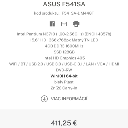
ASUS F541SA
kód produktu:
F541SA-DM448T
Intel Pentium N3710 (1,60-2,56GHz) (BNCH-1357b)
15,6" HD 1366x768px Matný TN LED
4GB DDR3 1600MHz
SSD 128GB
Intel HD Graphics 405
WiFi / BT / USB 2.0 / USB 3.0 / USB-C 3.1 / LAN / VGA / HDMI
DVD-RW
Win10H 64-bit
biely Plast
2r (2r) Carry-In
VIAC INFORMÁCIÍ
411,25 €