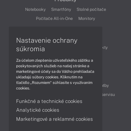
Notebooky
Smartfóny
Stolné počítače
Počítače All-in-One
Monitory
Články
Nastavenie ochrany
súkromia
Obchodné informácie
Novinky
Produkty
Technológie
Videá
Za účelom zlepšenia užívateľského zážitku a
poskytovaných služieb na našej stránke a
marketingové účely sa do Vášho prehliadača
Obsah
ukladajú súbory cookies. Kliknutím na
tlačidlo „Rozumiem“ súhlasíte s využívaním
Ako nakupovať
Možnosti doručenia a platby
cookies.
Podpora a servis
Servisné služby
Cenník servisu
Funkčné a technické cookies
Analytické cookies
Kontakty
Marketingové a reklamné cookies
043 4224 771
Obchodné oddelenie