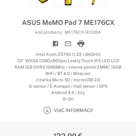
ASUS MeMO Pad 7 ME176CX
kód produktu:
ME176CX-1E038A
Intel Atom Z3745 (1,33-1,86GHz)
7,0" WXGA (1280x800px) Lesklý Touch IPS LED LCD
RAM 1GB DDR3 1066MHz / interná pamäť EMMC 16GB
WiFi / BT 4.0 / Miracast
čítačka Micro SD / microUSB 2.0
G-sensor / E-Kompas / Hall sensor / GPS
Android 4.4 / žltý
2r (2r)
VIAC INFORMÁCIÍ