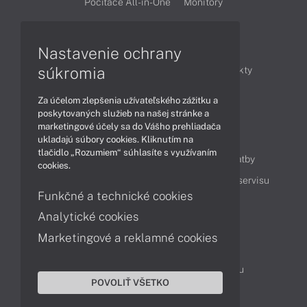
Počítače All-in-One
Monitory
Články
Nastavenie ochrany
súkromia
Obchodné informácie
Novinky
Produkty
Technológie
Videá
Za účelom zlepšenia užívateľského zážitku a
poskytovaných služieb na našej stránke a
marketingové účely sa do Vášho prehliadača
Obsah
ukladajú súbory cookies. Kliknutím na
tlačidlo „Rozumiem“ súhlasíte s využívaním
Ako nakupovať
Možnosti doručenia a platby
cookies.
Podpora a servis
Servisné služby
Cenník servisu
Funkčné a technické cookies
Analytické cookies
Kontakty
Marketingové a reklamné cookies
043 4224 771
Obchodné oddelenie
Servisné oddelenie
Reklamácia tovaru
POVOLIŤ VŠETKO
Objednanie prepravy do servisu