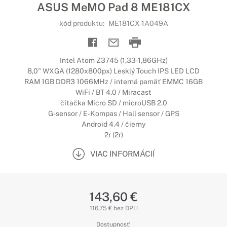
ASUS MeMO Pad 8 ME181CX
kód produktu:
ME181CX-1A049A
Intel Atom Z3745 (1,33-1,86GHz)
8,0" WXGA (1280x800px) Lesklý Touch IPS LED LCD
RAM 1GB DDR3 1066MHz / interná pamäť EMMC 16GB
WiFi / BT 4.0 / Miracast
čítačka Micro SD / microUSB 2.0
G-sensor / E-Kompas / Hall sensor / GPS
Android 4.4 / čierny
2r (2r)
VIAC INFORMÁCIÍ
143,60 €
116,75 € bez DPH
Dostupnosť: