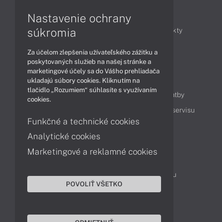
Články
Nastavenie ochrany
súkromia
Obchodné informácie
Novinky
Produkty
Technológie
Videá
Za účelom zlepšenia užívateľského zážitku a
poskytovaných služieb na našej stránke a
marketingové účely sa do Vášho prehliadača
Obsah
ukladajú súbory cookies. Kliknutím na
tlačidlo „Rozumiem“ súhlasíte s využívaním
Ako nakupovať
Možnosti doručenia a platby
cookies.
Podpora a servis
Servisné služby
Cenník servisu
Funkčné a technické cookies
Analytické cookies
Kontakty
Marketingové a reklamné cookies
043 4224 771
Obchodné oddelenie
Servisné oddelenie
Reklamácia tovaru
POVOLIŤ VŠETKO
Objednanie prepravy do servisu
TeamViewer (vzdialená podpora)