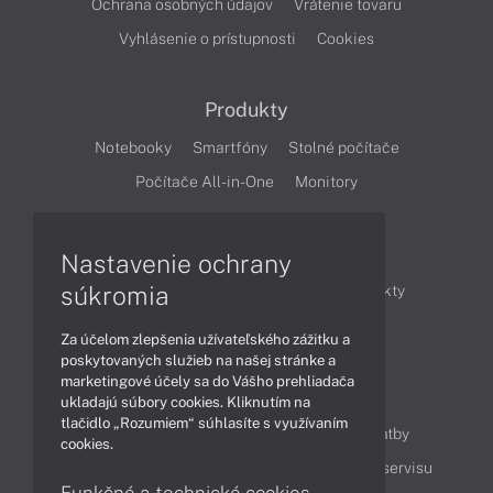
Ochrana osobných údajov
Vrátenie tovaru
Vyhlásenie o prístupnosti
Cookies
Produkty
Notebooky
Smartfóny
Stolné počítače
Počítače All-in-One
Monitory
Články
Nastavenie ochrany
súkromia
Obchodné informácie
Novinky
Produkty
Technológie
Videá
Za účelom zlepšenia užívateľského zážitku a
poskytovaných služieb na našej stránke a
marketingové účely sa do Vášho prehliadača
Obsah
ukladajú súbory cookies. Kliknutím na
tlačidlo „Rozumiem“ súhlasíte s využívaním
Ako nakupovať
Možnosti doručenia a platby
cookies.
Podpora a servis
Servisné služby
Cenník servisu
Funkčné a technické cookies