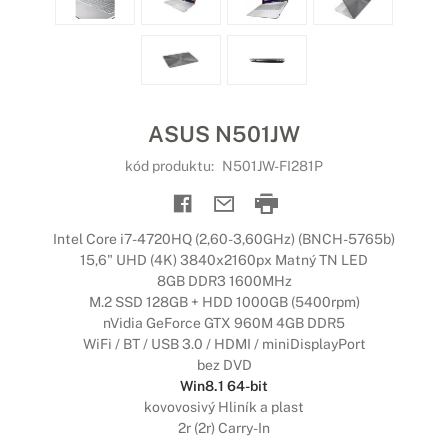
ASUS N501JW
kód produktu:
N501JW-FI281P
Intel Core i7-4720HQ (2,60-3,60GHz) (BNCH-5765b)
15,6" UHD (4K) 3840x2160px Matný TN LED
8GB DDR3 1600MHz
M.2 SSD 128GB + HDD 1000GB (5400rpm)
nVidia GeForce GTX 960M 4GB DDR5
WiFi / BT / USB 3.0 / HDMI / miniDisplayPort
bez DVD
Win8.1 64-bit
kovovosivý Hliník a plast
2r (2r) Carry-In