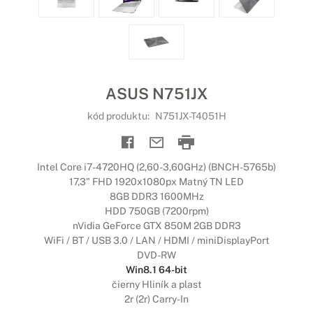
ASUS N751JX
kód produktu:
N751JX-T4051H
Intel Core i7-4720HQ (2,60-3,60GHz) (BNCH-5765b)
17,3" FHD 1920x1080px Matný TN LED
8GB DDR3 1600MHz
HDD 750GB (7200rpm)
nVidia GeForce GTX 850M 2GB DDR3
WiFi / BT / USB 3.0 / LAN / HDMI / miniDisplayPort
DVD-RW
Win8.1 64-bit
čierny Hliník a plast
2r (2r) Carry-In