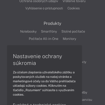
Ochrana osobných údajov
Vrátenie tovaru
Vyhlásenie o prístupnosti
Cookies
Produkty
Notebooky
Smartfóny
Stolné počítače
Počítače All-in-One
Monitory
Články
Nastavenie ochrany
súkromia
Obchodné informácie
Novinky
Produkty
Technológie
Videá
Za účelom zlepšenia užívateľského zážitku a
poskytovaných služieb na našej stránke a
marketingové účely sa do Vášho prehliadača
Obsah
ukladajú súbory cookies. Kliknutím na
tlačidlo „Rozumiem“ súhlasíte s využívaním
Ako nakupovať
Možnosti doručenia a platby
cookies.
Podpora a servis
Servisné služby
Cenník servisu
Funkčné a technické cookies