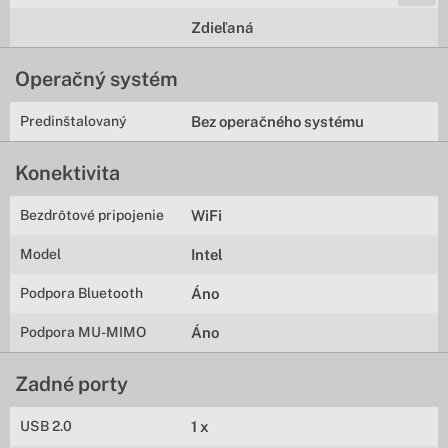
Zdieľaná
Operačný systém
Predinštalovaný
Bez operačného systému
Konektivita
Bezdrôtové pripojenie
WiFi
Model
Intel
Podpora Bluetooth
Áno
Podpora MU-MIMO
Áno
Zadné porty
USB 2.0
1 x