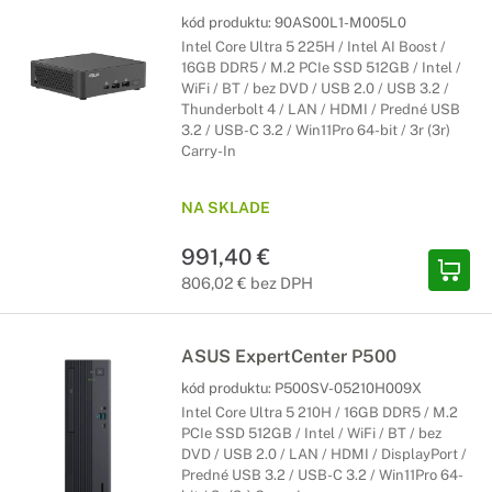
kód produktu:
90AS00L1-M005L0
Intel Core Ultra 5 225H / Intel AI Boost /
16GB DDR5 / M.2 PCIe SSD 512GB / Intel /
WiFi / BT / bez DVD / USB 2.0 / USB 3.2 /
Thunderbolt 4 / LAN / HDMI / Predné USB
3.2 / USB-C 3.2 / Win11Pro 64-bit / 3r (3r)
Carry-In
NA SKLADE
991,40 €
806,02 € bez DPH
ASUS ExpertCenter P500
kód produktu:
P500SV-05210H009X
Intel Core Ultra 5 210H / 16GB DDR5 / M.2
PCIe SSD 512GB / Intel / WiFi / BT / bez
DVD / USB 2.0 / LAN / HDMI / DisplayPort /
Predné USB 3.2 / USB-C 3.2 / Win11Pro 64-