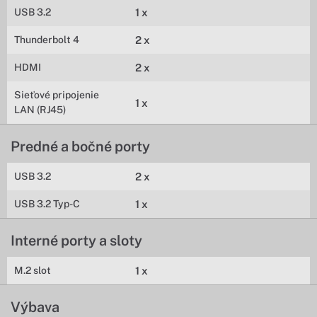
USB 3.2
1 x
Thunderbolt 4
2 x
HDMI
2 x
Sieťové pripojenie
1 x
LAN (RJ45)
Predné a bočné porty
USB 3.2
2 x
USB 3.2 Typ-C
1 x
Interné porty a sloty
M.2 slot
1 x
Výbava