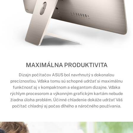
MAXIMÁLNA PRODUKTIVITA
Dizajn počítačov ASUS bol navrhnutý s dokonalou
precíznosťou. Vďaka tomu sú schopné udržať si maximálnu
funkčnosť aj v kompaktnom a elegantom dizajne. Vďaka
rýchlym procesorom a výkonným grafickým kartám nebude
žiadna úloha problém. Účinné chladenie dokáže udržať Váš
počítač chladný aj počas dlhého a náročného používania.