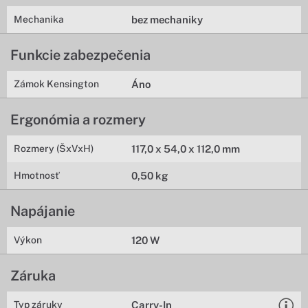
Mechanika
bez mechaniky
Funkcie zabezpečenia
Zámok Kensington
Áno
Ergonómia a rozmery
Rozmery (ŠxVxH)
117,0 x 54,0 x 112,0 mm
Hmotnosť
0,50 kg
Napájanie
Výkon
120 W
Záruka
Typ záruky
Carry-In