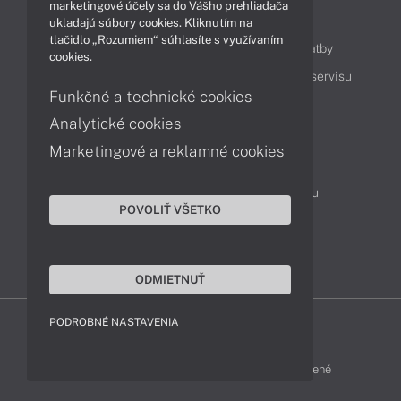
marketingové účely sa do Vášho prehliadača
Obsah
ukladajú súbory cookies. Kliknutím na
tlačidlo „Rozumiem“ súhlasíte s využívaním
Ako nakupovať
Možnosti doručenia a platby
cookies.
Podpora a servis
Servisné služby
Cenník servisu
Funkčné a technické cookies
Analytické cookies
Kontakty
Marketingové a reklamné cookies
043 4224 771
Obchodné oddelenie
Servisné oddelenie
Reklamácia tovaru
POVOLIŤ VŠETKO
Objednanie prepravy do servisu
TeamViewer (vzdialená podpora)
ODMIETNUŤ
PODROBNÉ NASTAVENIA
ZEN-SHOP © 2015 - 2026 Všetky práva vyhradené