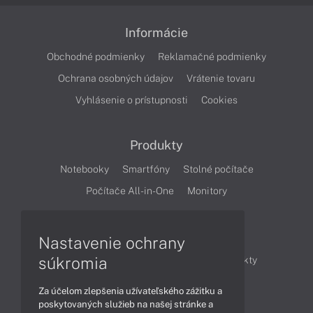
Informácie
Obchodné podmienky
Reklamačné podmienky
Ochrana osobných údajov
Vrátenie tovaru
Vyhlásenie o prístupnosti
Cookies
Produkty
Notebooky
Smartfóny
Stolné počítače
Počítače All-in-One
Monitory
Články
Nastavenie ochrany
súkromia
Obchodné informácie
Novinky
Produkty
Technológie
Videá
Za účelom zlepšenia užívateľského zážitku a
poskytovaných služieb na našej stránke a