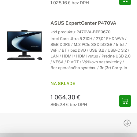
1 025,16 € bez DPH
ASUS ExpertCenter P470VA
kód produktu:
P470VA-BPE0670
Intel Core Ultra 5 210H / 27,0" FHD WVA /
8GB DDR5 / M.2 PCIe SSD 512GB / Intel /
WiFi / BT / bez DVD / USB 3.2 / USB-C 3.2 /
LAN / HDMI / HDMI vstup / Predné USB 2.0
/ VESA / PIVOT / Výškovo nastaviteľný /
Bez operačného systému / 3r (3r) Carry-In
NA SKLADE
1 064,30 €
865,28 € bez DPH