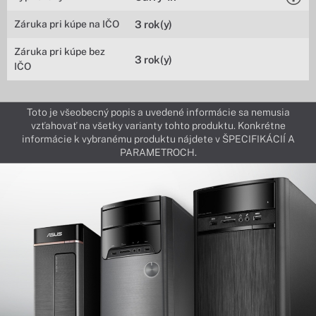
Záruka pri kúpe na IČO
3 rok(y)
Záruka pri kúpe bez
3 rok(y)
IČO
Toto je všeobecný popis a uvedené informácie sa nemusia
vzťahovať na všetky varianty tohto produktu. Konkrétne
informácie k vybranému produktu nájdete v ŠPECIFIKÁCIÍ A
PARAMETROCH.