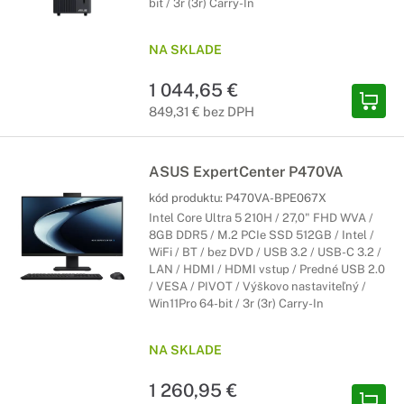
bit / 3r (3r) Carry-In
NA SKLADE
1 044,65 €
849,31 € bez DPH
ASUS ExpertCenter P470VA
kód produktu:
P470VA-BPE067X
Intel Core Ultra 5 210H / 27,0" FHD WVA /
8GB DDR5 / M.2 PCIe SSD 512GB / Intel /
WiFi / BT / bez DVD / USB 3.2 / USB-C 3.2 /
LAN / HDMI / HDMI vstup / Predné USB 2.0
/ VESA / PIVOT / Výškovo nastaviteľný /
Win11Pro 64-bit / 3r (3r) Carry-In
NA SKLADE
1 260,95 €