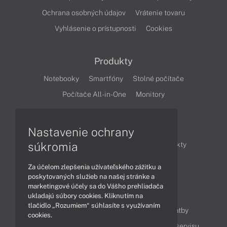
Ochrana osobných údajov
Vrátenie tovaru
Vyhlásenie o prístupnosti
Cookies
Produkty
Notebooky
Smartfóny
Stolné počítače
Počítače All-in-One
Monitory
Články
Nastavenie ochrany
súkromia
Obchodné informácie
Novinky
Produkty
Technológie
Videá
Za účelom zlepšenia užívateľského zážitku a
poskytovaných služieb na našej stránke a
marketingové účely sa do Vášho prehliadača
Obsah
ukladajú súbory cookies. Kliknutím na
tlačidlo „Rozumiem“ súhlasíte s využívaním
Ako nakupovať
Možnosti doručenia a platby
cookies.
Podpora a servis
Servisné služby
Cenník servisu