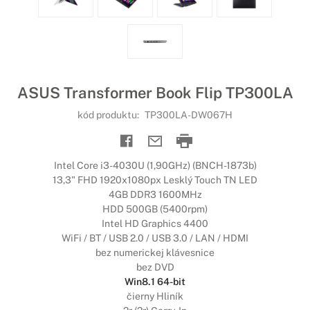
ASUS Transformer Book Flip TP300LA
kód produktu:
TP300LA-DW067H
Intel Core i3-4030U (1,90GHz) (BNCH-1873b)
13,3" FHD 1920x1080px Lesklý Touch TN LED
4GB DDR3 1600MHz
HDD 500GB (5400rpm)
Intel HD Graphics 4400
WiFi / BT / USB 2.0 / USB 3.0 / LAN / HDMI
bez numerickej klávesnice
bez DVD
Win8.1 64-bit
čierny Hliník