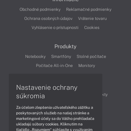
Obchodné podmienky
Reklamačné podmienky
Ochrana osobných údajov
Vrátenie tovaru
Vyhlásenie o prístupnosti
Cookies
Produkty
Notebooky
Smartfóny
Stolné počítače
Počítače All-in-One
Monitory
Články
Nastavenie ochrany
súkromia
Obchodné informácie
Novinky
Produkty
Technológie
Videá
Za účelom zlepšenia užívateľského zážitku a
poskytovaných služieb na našej stránke a
marketingové účely sa do Vášho prehliadača
Obsah
ukladajú súbory cookies. Kliknutím na
tlačidlo „Rozumiem“ súhlasíte s využívaním