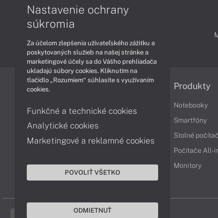
Nastavenie ochrany
súkromia
PODPORA A SERVIS
Za účelom zlepšenia užívateľského zážitku a
poskytovaných služieb na našej stránke a
marketingové účely sa do Vášho prehliadača
ukladajú súbory cookies. Kliknutím na
tlačidlo „Rozumiem“ súhlasíte s využívaním
Informácie
Produkty
cookies.
Obchodné podmienky
Notebooky
Funkčné a technické cookies
Reklamačné podmienky
Smartfóny
Analytické cookies
Ochrana osobných údajov
Stolné počíta
Marketingové a reklamné cookies
Vrátenie tovaru
Počítače All-
Vyhlásenie o prístupnosti
Monitory
POVOLIŤ VŠETKO
Cookies
ODMIETNUŤ