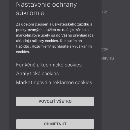
Články
Nastavenie ochrany
súkromia
Obchodné informácie
Novinky
Produkty
Technológie
Videá
Za účelom zlepšenia užívateľského zážitku a
poskytovaných služieb na našej stránke a
marketingové účely sa do Vášho prehliadača
Obsah
ukladajú súbory cookies. Kliknutím na
tlačidlo „Rozumiem“ súhlasíte s využívaním
Ako nakupovať
Možnosti doručenia a platby
cookies.
Podpora a servis
Servisné služby
Cenník servisu
Funkčné a technické cookies
Analytické cookies
Kontakty
Marketingové a reklamné cookies
043 4224 771
Obchodné oddelenie
Servisné oddelenie
Reklamácia tovaru
POVOLIŤ VŠETKO
Objednanie prepravy do servisu
TeamViewer (vzdialená podpora)
ODMIETNUŤ