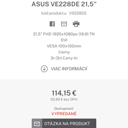
ASUS VE228DE 21,5"
kód produktu:
VS228DE
21,5" FHD 1920x1080px (16:9) TN
DVI
VESA 100x100mm
čierny
3r (3r) Carry-In
VIAC INFORMÁCIÍ
114,15 €
92,80 € bez DPH
Dostupnosť:
VYPREDANÉ
OTÁZKA NA PRODUKT