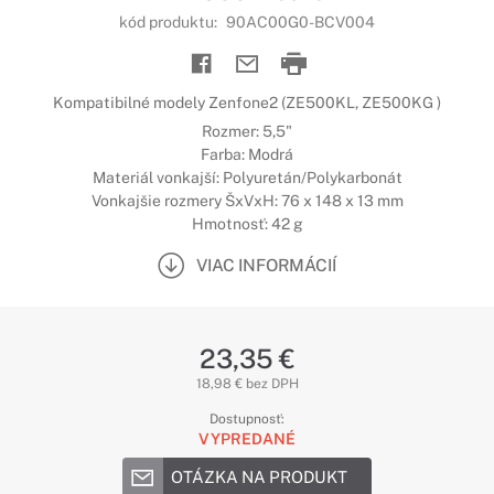
kód produktu:
90AC00G0-BCV004
Kompatibilné modely Zenfone2 (ZE500KL, ZE500KG )
Rozmer: 5,5"
Farba: Modrá
Materiál vonkajší: Polyuretán/Polykarbonát
Vonkajšie rozmery ŠxVxH: 76 x 148 x 13 mm
Hmotnosť: 42 g
VIAC INFORMÁCIÍ
23,35 €
18,98 € bez DPH
Dostupnosť:
VYPREDANÉ
OTÁZKA NA PRODUKT