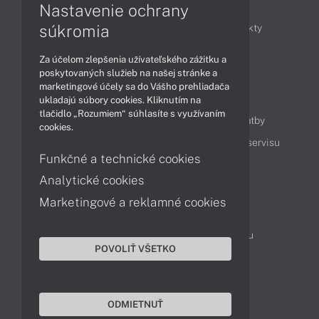
Články
Nastavenie ochrany
súkromia
Obchodné informácie
Novinky
Produkty
Technológie
Videá
Za účelom zlepšenia užívateľského zážitku a
poskytovaných služieb na našej stránke a
marketingové účely sa do Vášho prehliadača
Obsah
ukladajú súbory cookies. Kliknutím na
tlačidlo „Rozumiem“ súhlasíte s využívaním
Ako nakupovať
Možnosti doručenia a platby
cookies.
Podpora a servis
Servisné služby
Cenník servisu
Funkčné a technické cookies
Analytické cookies
Kontakty
Marketingové a reklamné cookies
043 4224 771
Obchodné oddelenie
Servisné oddelenie
Reklamácia tovaru
POVOLIŤ VŠETKO
Objednanie prepravy do servisu
TeamViewer (vzdialená podpora)
ODMIETNUŤ