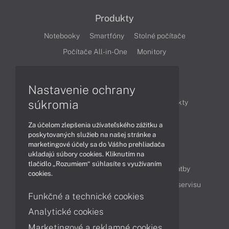
Produkty
Notebooky
Smartfóny
Stolné počítače
Počítače All-in-One
Monitory
Články
Nastavenie ochrany
súkromia
Obchodné informácie
Novinky
Produkty
Technológie
Videá
Za účelom zlepšenia užívateľského zážitku a
poskytovaných služieb na našej stránke a
marketingové účely sa do Vášho prehliadača
Obsah
ukladajú súbory cookies. Kliknutím na
tlačidlo „Rozumiem“ súhlasíte s využívaním
Ako nakupovať
Možnosti doručenia a platby
cookies.
Podpora a servis
Servisné služby
Cenník servisu
Funkčné a technické cookies
Analytické cookies
Kontakty
Marketingové a reklamné cookies