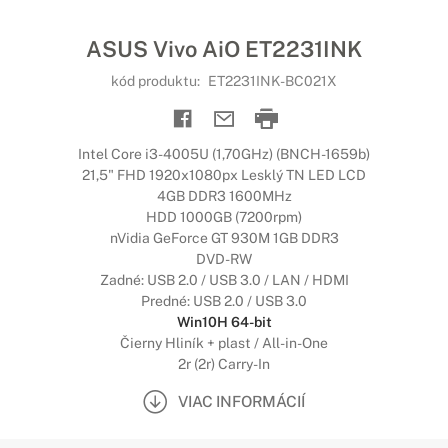
ASUS Vivo AiO ET2231INK
kód produktu:
ET2231INK-BC021X
Intel Core i3-4005U (1,70GHz) (BNCH-1659b)
21,5" FHD 1920x1080px Lesklý TN LED LCD
4GB DDR3 1600MHz
HDD 1000GB (7200rpm)
nVidia GeForce GT 930M 1GB DDR3
DVD-RW
Zadné: USB 2.0 / USB 3.0 / LAN / HDMI
Predné: USB 2.0 / USB 3.0
Win10H 64-bit
Čierny Hliník + plast / All-in-One
2r (2r) Carry-In
VIAC INFORMÁCIÍ