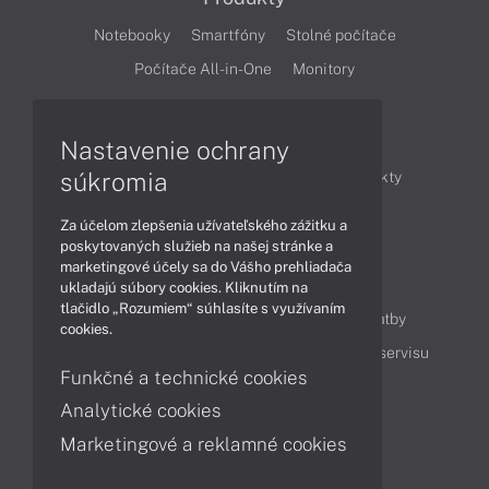
Notebooky
Smartfóny
Stolné počítače
Počítače All-in-One
Monitory
Články
Nastavenie ochrany
súkromia
Obchodné informácie
Novinky
Produkty
Technológie
Videá
Za účelom zlepšenia užívateľského zážitku a
poskytovaných služieb na našej stránke a
marketingové účely sa do Vášho prehliadača
Obsah
ukladajú súbory cookies. Kliknutím na
tlačidlo „Rozumiem“ súhlasíte s využívaním
Ako nakupovať
Možnosti doručenia a platby
cookies.
Podpora a servis
Servisné služby
Cenník servisu
Funkčné a technické cookies
Analytické cookies
Kontakty
Marketingové a reklamné cookies
043 4224 771
Obchodné oddelenie