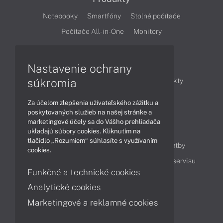
Notebooky
Smartfóny
Stolné počítače
Počítače All-in-One
Monitory
Články
Nastavenie ochrany
súkromia
Obchodné informácie
Novinky
Produkty
Technológie
Videá
Za účelom zlepšenia užívateľského zážitku a
poskytovaných služieb na našej stránke a
marketingové účely sa do Vášho prehliadača
Obsah
ukladajú súbory cookies. Kliknutím na
tlačidlo „Rozumiem“ súhlasíte s využívaním
Ako nakupovať
Možnosti doručenia a platby
cookies.
Podpora a servis
Servisné služby
Cenník servisu
Funkčné a technické cookies
Analytické cookies
Kontakty
Marketingové a reklamné cookies
043 4224 771
Obchodné oddelenie