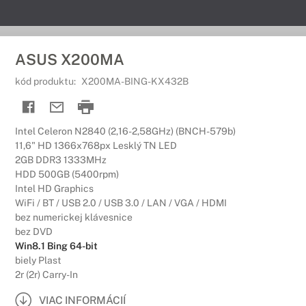
ASUS X200MA
kód produktu:
X200MA-BING-KX432B
Intel Celeron N2840 (2,16-2,58GHz) (BNCH-579b)
11,6" HD 1366x768px Lesklý TN LED
2GB DDR3 1333MHz
HDD 500GB (5400rpm)
Intel HD Graphics
WiFi / BT / USB 2.0 / USB 3.0 / LAN / VGA / HDMI
bez numerickej klávesnice
bez DVD
Win8.1 Bing 64-bit
biely Plast
2r (2r) Carry-In
VIAC INFORMÁCIÍ