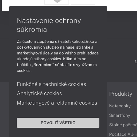
Nastavenie ochrany
súkromia
Za účelom zlepšenia užívateľského zážitku a
poskytovaných služieb na našej stránke a
marketingové účely sa do Vášho prehliadača
ukladajú súbory cookies. Kliknutím na
PODPORA A SERVIS
tlačidlo „Rozumiem“ súhlasíte s využívaním
cookies.
Funkčné a technické cookies
Analytické cookies
Informácie
Produkty
Marketingové a reklamné cookies
Obchodné podmienky
Notebooky
Reklamačné podmienky
Smartfóny
POVOLIŤ VŠETKO
Ochrana osobných údajov
Stolné počíta
Vrátenie tovaru
Počítače All-