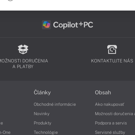
MOŽNOSTI DORUČENIA
KONTAKTUJTE NÁS
A PLATBY
Články
Obsah
Obchodné informácie
Ako nakupovať
Novinky
Možnosti doručenia 
če
Produkty
Podpora a servis
in-One
Technológie
Servisné služby