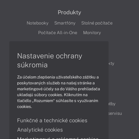
Produkty
Notebooky
Smartfóny
Stolné počítače
Počítače All-in-One
Monitory
Články
Nastavenie ochrany
súkromia
Obchodné informácie
Novinky
Produkty
Technológie
Videá
Za účelom zlepšenia užívateľského zážitku a
poskytovaných služieb na našej stránke a
marketingové účely sa do Vášho prehliadača
Obsah
ukladajú súbory cookies. Kliknutím na
tlačidlo „Rozumiem“ súhlasíte s využívaním
Ako nakupovať
Možnosti doručenia a platby
cookies.
Podpora a servis
Servisné služby
Cenník servisu
Funkčné a technické cookies
Analytické cookies
Kontakty