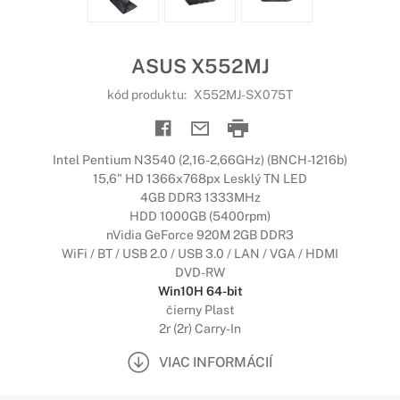
ASUS X552MJ
kód produktu:
X552MJ-SX075T
Intel Pentium N3540 (2,16-2,66GHz) (BNCH-1216b)
15,6" HD 1366x768px Lesklý TN LED
4GB DDR3 1333MHz
HDD 1000GB (5400rpm)
nVidia GeForce 920M 2GB DDR3
WiFi / BT / USB 2.0 / USB 3.0 / LAN / VGA / HDMI
DVD-RW
Win10H 64-bit
čierny Plast
2r (2r) Carry-In
VIAC INFORMÁCIÍ