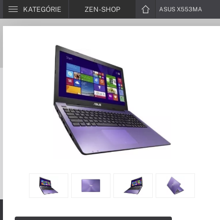
KATEGÓRIE
ZEN-SHOP
ASUS X553MA