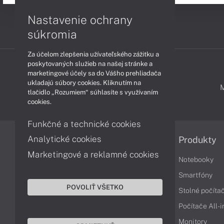
Nastavenie ochrany
súkromia
Za účelom zlepšenia užívateľského zážitku a
poskytovaných služieb na našej stránke a
marketingové účely sa do Vášho prehliadača
ukladajú súbory cookies. Kliknutím na
PODPORA A SERVIS
tlačidlo „Rozumiem“ súhlasíte s využívaním
cookies.
Funkčné a technické cookies
Analytické cookies
Informácie
Produkty
Marketingové a reklamné cookies
Obchodné podmienky
Notebooky
Reklamačné podmienky
Smartfóny
POVOLIŤ VŠETKO
Ochrana osobných údajov
Stolné počíta
Vrátenie tovaru
Počítače All-
Vyhlásenie o prístupnosti
Monitory