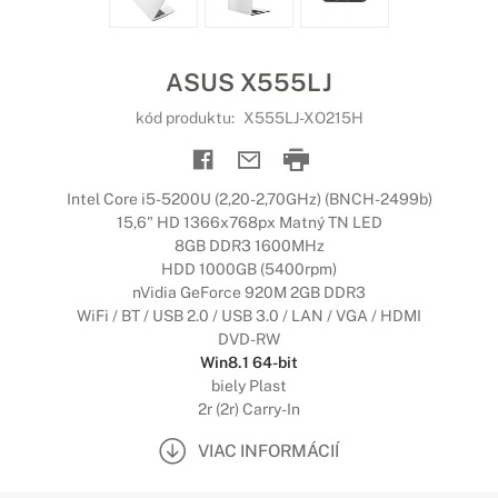
ASUS X555LJ
kód produktu:
X555LJ-XO215H
Intel Core i5-5200U (2,20-2,70GHz) (BNCH-2499b)
15,6" HD 1366x768px Matný TN LED
8GB DDR3 1600MHz
HDD 1000GB (5400rpm)
nVidia GeForce 920M 2GB DDR3
WiFi / BT / USB 2.0 / USB 3.0 / LAN / VGA / HDMI
DVD-RW
Win8.1 64-bit
biely Plast
2r (2r) Carry-In
VIAC INFORMÁCIÍ