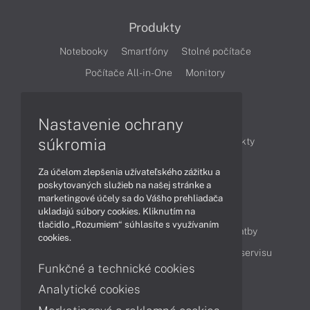
Produkty
Notebooky
Smartfóny
Stolné počítače
Počítače All-in-One
Monitory
Články
Nastavenie ochrany
súkromia
Obchodné informácie
Novinky
Produkty
Technológie
Videá
Za účelom zlepšenia užívateľského zážitku a
poskytovaných služieb na našej stránke a
marketingové účely sa do Vášho prehliadača
Obsah
ukladajú súbory cookies. Kliknutím na
tlačidlo „Rozumiem“ súhlasíte s využívaním
Ako nakupovať
Možnosti doručenia a platby
cookies.
Podpora a servis
Servisné služby
Cenník servisu
Funkčné a technické cookies
Analytické cookies
Kontakty