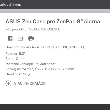
enPad 8" čierna
ASUS Zen Case pre ZenPad 8" čierna
kód produktu:
90XB015P-BSL3F0
Obal pro modely Asus ZenPad 8 (Z380C/Z380KL)
Rozmer: 8,0"
Farba: Čierna
Materiál vonkajší: Polykarbonát
Vonkajšie rozmery ŠxVxH: 206 x 111 x 5 mm
Hmotnosť: 38 g
VIAC INFORMÁCIÍ