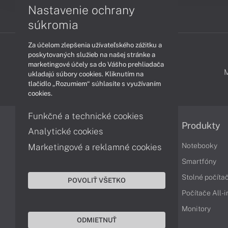
Nastavenie ochrany
súkromia
Za účelom zlepšenia užívateľského zážitku a
poskytovaných služieb na našej stránke a
marketingové účely sa do Vášho prehliadača
PODPORA A SERVIS
ukladajú súbory cookies. Kliknutím na
tlačidlo „Rozumiem“ súhlasíte s využívaním
cookies.
Funkčné a technické cookies
Informácie
Produkty
Analytické cookies
Obchodné podmienky
Notebooky
Marketingové a reklamné cookies
Reklamačné podmienky
Smartfóny
Ochrana osobných údajov
Stolné počíta
POVOLIŤ VŠETKO
Vrátenie tovaru
Počítače All-
Vyhlásenie o prístupnosti
Monitory
ODMIETNUŤ
Cookies