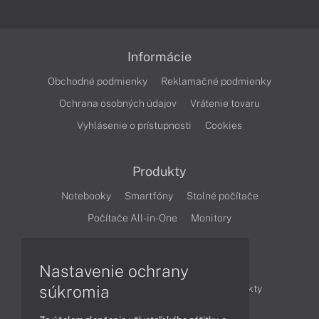
Informácie
Obchodné podmienky
Reklamačné podmienky
Ochrana osobných údajov
Vrátenie tovaru
Vyhlásenie o prístupnosti
Cookies
Produkty
Notebooky
Smartfóny
Stolné počítače
Počítače All-in-One
Monitory
Články
Nastavenie ochrany
súkromia
Obchodné informácie
Novinky
Produkty
Technológie
Videá