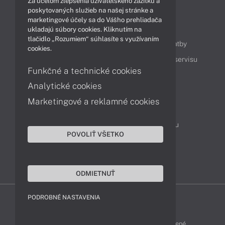
Za účelom zlepšenia užívateľského zážitku a
poskytovaných služieb na našej stránke a
marketingové účely sa do Vášho prehliadača
Obsah
ukladajú súbory cookies. Kliknutím na
tlačidlo „Rozumiem“ súhlasíte s využívaním
Ako nakupovať
Možnosti doručenia a platby
cookies.
Podpora a servis
Servisné služby
Cenník servisu
Funkčné a technické cookies
Analytické cookies
Kontakty
Marketingové a reklamné cookies
043 4224 771
Obchodné oddelenie
Servisné oddelenie
Reklamácia tovaru
POVOLIŤ VŠETKO
Objednanie prepravy do servisu
TeamViewer (vzdialená podpora)
ODMIETNUŤ
PODROBNÉ NASTAVENIA
ZEN-SHOP © 2015 - 2026 Všetky práva vyhradené