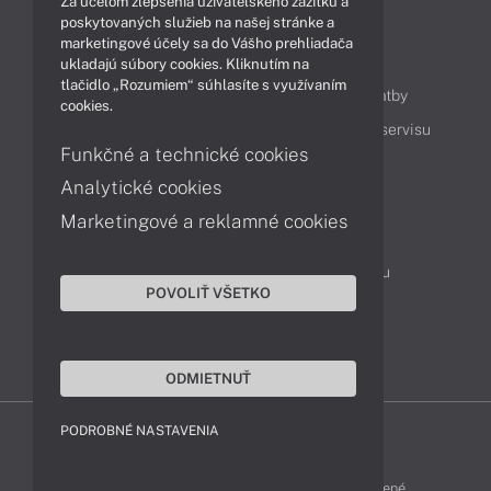
Za účelom zlepšenia užívateľského zážitku a
poskytovaných služieb na našej stránke a
marketingové účely sa do Vášho prehliadača
Obsah
ukladajú súbory cookies. Kliknutím na
tlačidlo „Rozumiem“ súhlasíte s využívaním
Ako nakupovať
Možnosti doručenia a platby
cookies.
Podpora a servis
Servisné služby
Cenník servisu
Funkčné a technické cookies
Analytické cookies
Kontakty
Marketingové a reklamné cookies
043 4224 771
Obchodné oddelenie
Servisné oddelenie
Reklamácia tovaru
POVOLIŤ VŠETKO
Objednanie prepravy do servisu
TeamViewer (vzdialená podpora)
ODMIETNUŤ
PODROBNÉ NASTAVENIA
ZEN-SHOP © 2015 - 2026 Všetky práva vyhradené