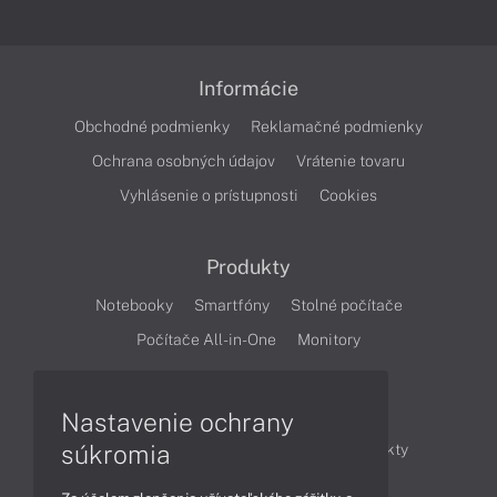
Informácie
Obchodné podmienky
Reklamačné podmienky
Ochrana osobných údajov
Vrátenie tovaru
Vyhlásenie o prístupnosti
Cookies
Produkty
Notebooky
Smartfóny
Stolné počítače
Počítače All-in-One
Monitory
Články
Nastavenie ochrany
súkromia
Obchodné informácie
Novinky
Produkty
Technológie
Videá