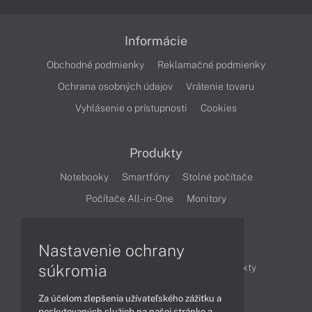
Informácie
Obchodné podmienky
Reklamačné podmienky
Ochrana osobných údajov
Vrátenie tovaru
Vyhlásenie o prístupnosti
Cookies
Produkty
Notebooky
Smartfóny
Stolné počítače
Počítače All-in-One
Monitory
Články
Nastavenie ochrany
súkromia
Obchodné informácie
Novinky
Produkty
Technológie
Videá
Za účelom zlepšenia užívateľského zážitku a
poskytovaných služieb na našej stránke a