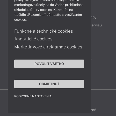
marketingové účely sa do Vášho prehliadača
Obsah
ukladajú súbory cookies. Kliknutím na
tlačidlo „Rozumiem“ súhlasíte s využívaním
Ako nakupovať
Možnosti doručenia a platby
cookies.
Podpora a servis
Servisné služby
Cenník servisu
Funkčné a technické cookies
Analytické cookies
Kontakty
Marketingové a reklamné cookies
043 4224 771
Obchodné oddelenie
Servisné oddelenie
Reklamácia tovaru
POVOLIŤ VŠETKO
Objednanie prepravy do servisu
TeamViewer (vzdialená podpora)
ODMIETNUŤ
PODROBNÉ NASTAVENIA
ZEN-SHOP © 2015 - 2026 Všetky práva vyhradené