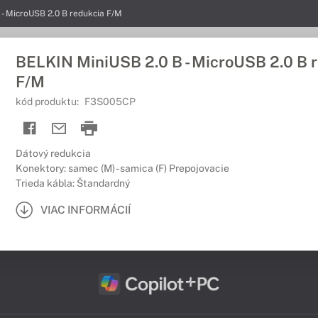
 - MicroUSB 2.0 B redukcia F/M
BELKIN MiniUSB 2.0 B - MicroUSB 2.0 B 
F/M
kód produktu:
F3S005CP
Dátový redukcia
Konektory: samec (M) - samica (F) Prepojovacie
Trieda kábla: Štandardný
VIAC INFORMÁCIÍ