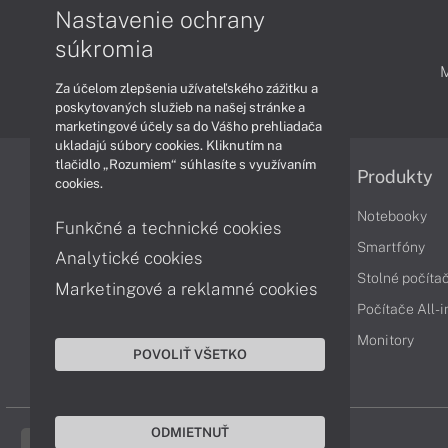
Nastavenie ochrany
súkromia
PODPORA A SERVIS
Za účelom zlepšenia užívateľského zážitku a
poskytovaných služieb na našej stránke a
marketingové účely sa do Vášho prehliadača
ukladajú súbory cookies. Kliknutím na
tlačidlo „Rozumiem“ súhlasíte s využívaním
Informácie
Produkty
cookies.
Obchodné podmienky
Notebooky
Funkčné a technické cookies
Reklamačné podmienky
Smartfóny
Analytické cookies
Ochrana osobných údajov
Stolné počíta
Marketingové a reklamné cookies
Vrátenie tovaru
Počítače All-
Vyhlásenie o prístupnosti
Monitory
POVOLIŤ VŠETKO
Cookies
ODMIETNUŤ