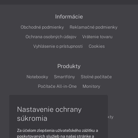
Informácie
Obchodné podmienky
Reklamačné podmienky
Ochrana osobných údajov
Vrátenie tovaru
Vyhlásenie o prístupnosti
Cookies
Produkty
Notebooky
Smartfóny
Stolné počítače
Počítače All-in-One
Monitory
Články
Nastavenie ochrany
súkromia
Obchodné informácie
Novinky
Produkty
Technológie
Videá
Za účelom zlepšenia užívateľského zážitku a
poskytovaných služieb na našej stránke a