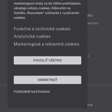
marketingové účely sa do Vášho prehliadača
Obsah
ukladajú súbory cookies. Kliknutím na
tlačidlo „Rozumiem“ súhlasíte s využívaním
Ako nakupovať
Možnosti doručenia a platby
cookies.
Podpora a servis
Servisné služby
Cenník servisu
Funkčné a technické cookies
Analytické cookies
Kontakty
Marketingové a reklamné cookies
043 4224 771
Obchodné oddelenie
Servisné oddelenie
Reklamácia tovaru
POVOLIŤ VŠETKO
Objednanie prepravy do servisu
TeamViewer (vzdialená podpora)
ODMIETNUŤ
PODROBNÉ NASTAVENIA
ZEN-SHOP © 2015 - 2026 Všetky práva vyhradené