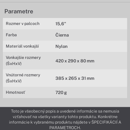
Parametre
Rozmer v palcoch
15,6"
Farba
Čierna
Materiál vonkajší
Nylon
Vonkajšie rozmery
420 x 290 x 80 mm
(ŠxHxV)
Vnútorné rozmery
385 x 265 x 31 mm
(ŠxHxV)
Hmotnosť
720 g
Toto je všeobecný popis a uvedené informácie sa nemusia
vzťahovať na všetky varianty tohto produktu. Konkrétne
informácie k vybranému produktu nájdete v ŠPECIFIKÁCIÍ A
PARAMETROCH.