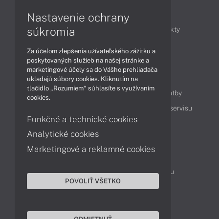
Články
Nastavenie ochrany
súkromia
Obchodné informácie
Novinky
Produkty
Technológie
Videá
Za účelom zlepšenia užívateľského zážitku a
poskytovaných služieb na našej stránke a
marketingové účely sa do Vášho prehliadača
Obsah
ukladajú súbory cookies. Kliknutím na
tlačidlo „Rozumiem“ súhlasíte s využívaním
Ako nakupovať
Možnosti doručenia a platby
cookies.
Podpora a servis
Servisné služby
Cenník servisu
Funkčné a technické cookies
Analytické cookies
Kontakty
Marketingové a reklamné cookies
043 4224 771
Obchodné oddelenie
Servisné oddelenie
Reklamácia tovaru
POVOLIŤ VŠETKO
Objednanie prepravy do servisu
TeamViewer (vzdialená podpora)