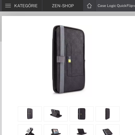
KATEGÓRIE
ZEN-SHOP
Case Logic QuickFli