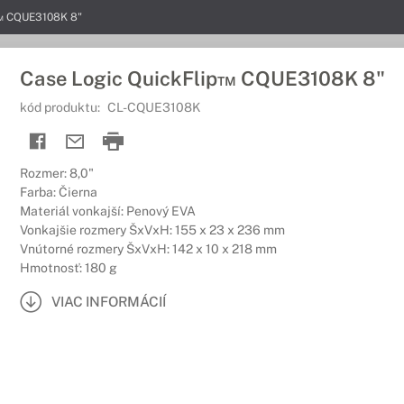
p™ CQUE3108K 8"
Case Logic QuickFlip™ CQUE3108K 8"
kód produktu:
CL-CQUE3108K
Rozmer: 8,0"
Farba: Čierna
Materiál vonkajší: Penový EVA
Vonkajšie rozmery ŠxVxH: 155 x 23 x 236 mm
Vnútorné rozmery ŠxVxH: 142 x 10 x 218 mm
Hmotnosť: 180 g
VIAC INFORMÁCIÍ