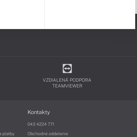
VZDIALENÁ PODPORA
TEAMVIEWER
Kontakty
043 4224 771
a platby
Obchodné oddelenie