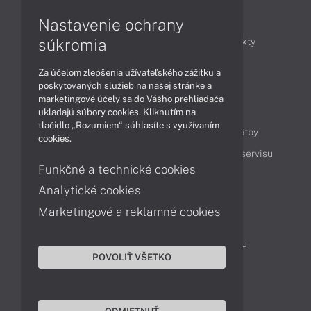
Články
Nastavenie ochrany
súkromia
Obchodné informácie
Novinky
Produkty
Technológie
Videá
Za účelom zlepšenia užívateľského zážitku a
poskytovaných služieb na našej stránke a
marketingové účely sa do Vášho prehliadača
Obsah
ukladajú súbory cookies. Kliknutím na
tlačidlo „Rozumiem“ súhlasíte s využívaním
Ako nakupovať
Možnosti doručenia a platby
cookies.
Podpora a servis
Servisné služby
Cenník servisu
Funkčné a technické cookies
Analytické cookies
Kontakty
Marketingové a reklamné cookies
043 4224 771
Obchodné oddelenie
Servisné oddelenie
Reklamácia tovaru
POVOLIŤ VŠETKO
Objednanie prepravy do servisu
TeamViewer (vzdialená podpora)