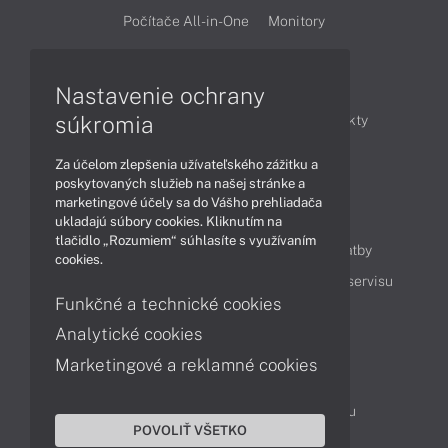
Počítače All-in-One
Monitory
Články
Nastavenie ochrany
súkromia
Obchodné informácie
Novinky
Produkty
Technológie
Videá
Za účelom zlepšenia užívateľského zážitku a
poskytovaných služieb na našej stránke a
marketingové účely sa do Vášho prehliadača
Obsah
ukladajú súbory cookies. Kliknutím na
tlačidlo „Rozumiem“ súhlasíte s využívaním
Ako nakupovať
Možnosti doručenia a platby
cookies.
Podpora a servis
Servisné služby
Cenník servisu
Funkčné a technické cookies
Analytické cookies
Kontakty
Marketingové a reklamné cookies
043 4224 771
Obchodné oddelenie
Servisné oddelenie
Reklamácia tovaru
POVOLIŤ VŠETKO
Objednanie prepravy do servisu