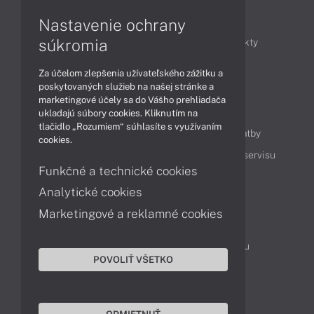
Články
Nastavenie ochrany
súkromia
Obchodné informácie
Novinky
Produkty
Technológie
Videá
Za účelom zlepšenia užívateľského zážitku a
poskytovaných služieb na našej stránke a
marketingové účely sa do Vášho prehliadača
Obsah
ukladajú súbory cookies. Kliknutím na
tlačidlo „Rozumiem“ súhlasíte s využívaním
Ako nakupovať
Možnosti doručenia a platby
cookies.
Podpora a servis
Servisné služby
Cenník servisu
Funkčné a technické cookies
Analytické cookies
Kontakty
Marketingové a reklamné cookies
043 4224 771
Obchodné oddelenie
Servisné oddelenie
Reklamácia tovaru
POVOLIŤ VŠETKO
Objednanie prepravy do servisu
TeamViewer (vzdialená podpora)