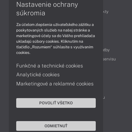
Články
Nastavenie ochrany
súkromia
Obchodné informácie
Novinky
Produkty
Technológie
Videá
Za účelom zlepšenia užívateľského zážitku a
poskytovaných služieb na našej stránke a
marketingové účely sa do Vášho prehliadača
Obsah
ukladajú súbory cookies. Kliknutím na
tlačidlo „Rozumiem“ súhlasíte s využívaním
Ako nakupovať
Možnosti doručenia a platby
cookies.
Podpora a servis
Servisné služby
Cenník servisu
Funkčné a technické cookies
Analytické cookies
Kontakty
Marketingové a reklamné cookies
043 4224 771
Obchodné oddelenie
Servisné oddelenie
Reklamácia tovaru
POVOLIŤ VŠETKO
Objednanie prepravy do servisu
TeamViewer (vzdialená podpora)
ODMIETNUŤ