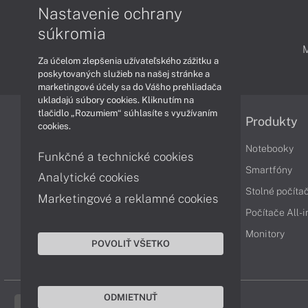
Nastavenie ochrany
súkromia
PODPORA A SERVIS
Za účelom zlepšenia užívateľského zážitku a
poskytovaných služieb na našej stránke a
marketingové účely sa do Vášho prehliadača
ukladajú súbory cookies. Kliknutím na
tlačidlo „Rozumiem“ súhlasíte s využívaním
Informácie
Produkty
cookies.
Obchodné podmienky
Notebooky
Funkčné a technické cookies
Reklamačné podmienky
Smartfóny
Analytické cookies
Ochrana osobných údajov
Stolné počíta
Marketingové a reklamné cookies
Vrátenie tovaru
Počítače All-
Vyhlásenie o prístupnosti
Monitory
POVOLIŤ VŠETKO
Cookies
ODMIETNUŤ