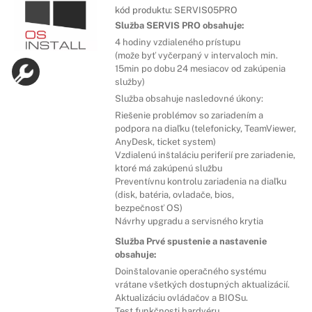
kód produktu:
SERVIS05PRO
Služba SERVIS PRO obsahuje:
4 hodiny vzdialeného prístupu
(može byť vyčerpaný v intervaloch min.
15min po dobu 24 mesiacov od zakúpenia
služby)
Služba obsahuje nasledovné úkony:
Riešenie problémov so zariadením a
podpora na diaľku (telefonicky, TeamViewer,
AnyDesk, ticket system)
Vzdialenú inštaláciu periferií pre zariadenie,
ktoré má zakúpenú službu
Preventívnu kontrolu zariadenia na diaľku
(disk, batéria, ovladače, bios,
bezpečnosť OS)
Návrhy upgradu a servisného krytia
Služba Prvé spustenie a nastavenie
obsahuje:
Doinštalovanie operačného systému
vrátane všetkých dostupných aktualizácií.
Aktualizáciu ovládačov a BIOSu.
Test funkčnosti hardvéru