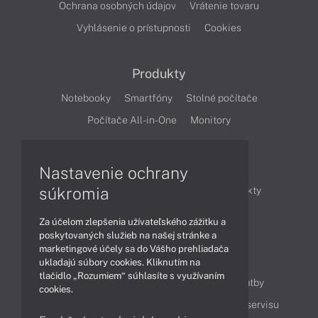
Ochrana osobných údajov
Vrátenie tovaru
Vyhlásenie o prístupnosti
Cookies
Produkty
Notebooky
Smartfóny
Stolné počítače
Počítače All-in-One
Monitory
Články
Nastavenie ochrany
súkromia
Obchodné informácie
Novinky
Produkty
Technológie
Videá
Za účelom zlepšenia užívateľského zážitku a
poskytovaných služieb na našej stránke a
marketingové účely sa do Vášho prehliadača
Obsah
ukladajú súbory cookies. Kliknutím na
tlačidlo „Rozumiem“ súhlasíte s využívaním
Ako nakupovať
Možnosti doručenia a platby
cookies.
Podpora a servis
Servisné služby
Cenník servisu