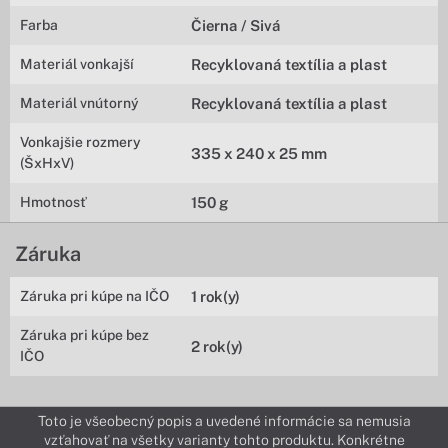
Farba
Čierna / Sivá
Materiál vonkajší
Recyklovaná textília a plast
Materiál vnútorný
Recyklovaná textília a plast
Vonkajšie rozmery
335 x 240 x 25 mm
(ŠxHxV)
Hmotnosť
150 g
Záruka
Záruka pri kúpe na IČO
1 rok(y)
Záruka pri kúpe bez
2 rok(y)
IČO
Toto je všeobecný popis a uvedené informácie sa nemusia
vzťahovať na všetky varianty tohto produktu. Konkrétne