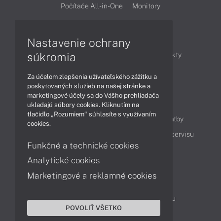
Počítače All-in-One
Monitory
Články
Nastavenie ochrany
súkromia
Obchodné informácie
Novinky
Produkty
Technológie
Videá
Za účelom zlepšenia užívateľského zážitku a
poskytovaných služieb na našej stránke a
marketingové účely sa do Vášho prehliadača
Obsah
ukladajú súbory cookies. Kliknutím na
tlačidlo „Rozumiem“ súhlasíte s využívaním
Ako nakupovať
Možnosti doručenia a platby
cookies.
Podpora a servis
Servisné služby
Cenník servisu
Funkčné a technické cookies
Analytické cookies
Kontakty
Marketingové a reklamné cookies
043 4224 771
Obchodné oddelenie
Servisné oddelenie
Reklamácia tovaru
POVOLIŤ VŠETKO
Objednanie prepravy do servisu