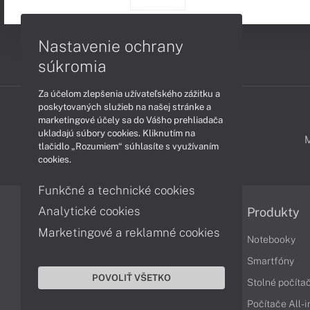
Nastavenie ochrany
súkromia
Za účelom zlepšenia užívateľského zážitku a
poskytovaných služieb na našej stránke a
marketingové účely sa do Vášho prehliadača
ukladajú súbory cookies. Kliknutím na
PODPORA A SERVIS
tlačidlo „Rozumiem“ súhlasíte s využívaním
cookies.
Funkčné a technické cookies
Analytické cookies
Informácie
Produkty
Marketingové a reklamné cookies
Obchodné podmienky
Notebooky
Reklamačné podmienky
Smartfóny
POVOLIŤ VŠETKO
Ochrana osobných údajov
Stolné počíta
Vrátenie tovaru
Počítače All-