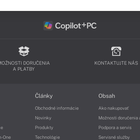
MOŽNOSTI DORUČENIA
KONTAKTUJTE NÁS
A PLATBY
Články
Obsah
Obchodné informácie
Ako nakupovať
Novinky
Možnosti doručenia 
če
Produkty
Podpora a servis
in-One
Technológie
Servisné služby