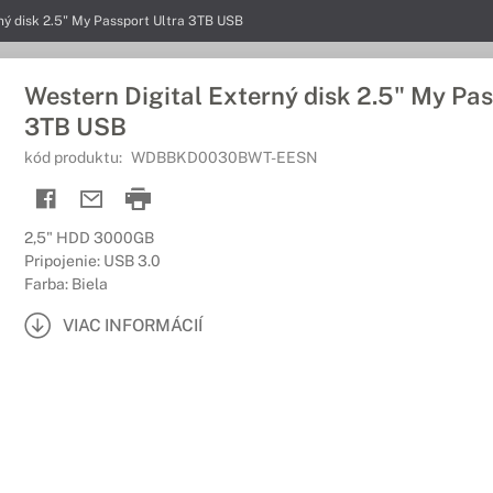
ný disk 2.5" My Passport Ultra 3TB USB
Western Digital Externý disk 2.5" My Pas
3TB USB
kód produktu:
WDBBKD0030BWT-EESN
2,5" HDD 3000GB
Pripojenie: USB 3.0
Farba: Biela
VIAC INFORMÁCIÍ