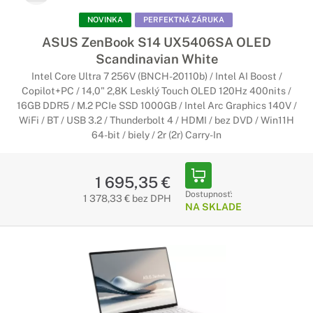
NOVINKA
PERFEKTNÁ ZÁRUKA
ASUS ZenBook S14 UX5406SA OLED
Scandinavian White
Intel Core Ultra 7 256V (BNCH-20110b) / Intel AI Boost /
Copilot+PC / 14,0" 2,8K Lesklý Touch OLED 120Hz 400nits /
16GB DDR5 / M.2 PCIe SSD 1000GB / Intel Arc Graphics 140V /
WiFi / BT / USB 3.2 / Thunderbolt 4 / HDMI / bez DVD / Win11H
64-bit / biely / 2r (2r) Carry-In
1 695,35 €
Dostupnosť:
1 378,33 € bez DPH
NA SKLADE