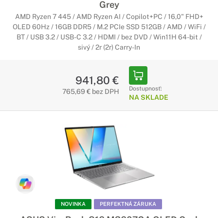
Grey
AMD Ryzen 7 445 / AMD Ryzen AI / Copilot+PC / 16,0" FHD+
OLED 60Hz / 16GB DDR5 / M.2 PCIe SSD 512GB / AMD / WiFi /
BT / USB 3.2 / USB-C 3.2 / HDMI / bez DVD / Win11H 64-bit /
sivý / 2r (2r) Carry-In
941,80 €
Dostupnosť:
765,69 € bez DPH
NA SKLADE
NOVINKA
PERFEKTNÁ ZÁRUKA