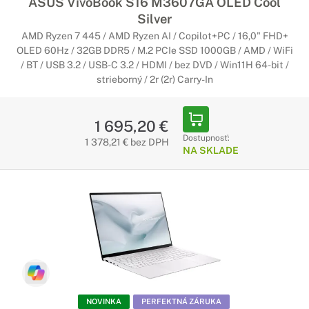
ASUS VivoBook S16 M3607GA OLED Cool
Silver
AMD Ryzen 7 445 / AMD Ryzen AI / Copilot+PC / 16,0" FHD+
OLED 60Hz / 32GB DDR5 / M.2 PCIe SSD 1000GB / AMD / WiFi
/ BT / USB 3.2 / USB-C 3.2 / HDMI / bez DVD / Win11H 64-bit /
strieborný / 2r (2r) Carry-In
1 695,20 €
Dostupnosť:
1 378,21 € bez DPH
NA SKLADE
NOVINKA
PERFEKTNÁ ZÁRUKA