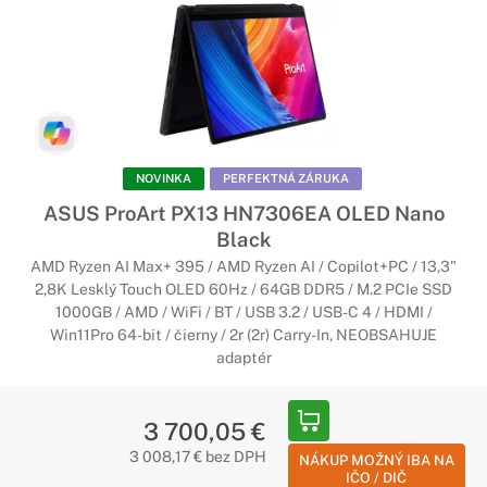
NOVINKA
PERFEKTNÁ ZÁRUKA
ASUS ProArt PX13 HN7306EA OLED Nano
Black
AMD Ryzen AI Max+ 395 / AMD Ryzen AI / Copilot+PC / 13,3"
2,8K Lesklý Touch OLED 60Hz / 64GB DDR5 / M.2 PCIe SSD
1000GB / AMD / WiFi / BT / USB 3.2 / USB-C 4 / HDMI /
Win11Pro 64-bit / čierny / 2r (2r) Carry-In, NEOBSAHUJE
adaptér
3 700,05 €
3 008,17 € bez DPH
NÁKUP MOŽNÝ IBA NA
IČO / DIČ