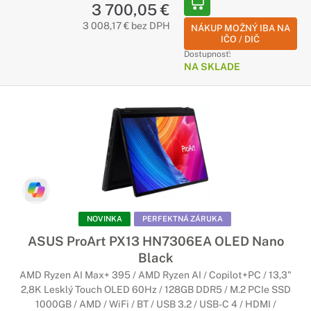
3 700,05 €
3 008,17 € bez DPH
NÁKUP MOŽNÝ IBA NA
IČO / DIČ
Dostupnosť:
NA SKLADE
NOVINKA
PERFEKTNÁ ZÁRUKA
ASUS ProArt PX13 HN7306EA OLED Nano
Black
AMD Ryzen AI Max+ 395 / AMD Ryzen AI / Copilot+PC / 13,3"
2,8K Lesklý Touch OLED 60Hz / 128GB DDR5 / M.2 PCIe SSD
1000GB / AMD / WiFi / BT / USB 3.2 / USB-C 4 / HDMI /