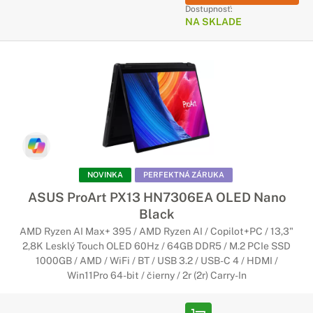
Dostupnosť:
NA SKLADE
NOVINKA
PERFEKTNÁ ZÁRUKA
ASUS ProArt PX13 HN7306EA OLED Nano
Black
AMD Ryzen AI Max+ 395 / AMD Ryzen AI / Copilot+PC / 13,3"
2,8K Lesklý Touch OLED 60Hz / 64GB DDR5 / M.2 PCIe SSD
1000GB / AMD / WiFi / BT / USB 3.2 / USB-C 4 / HDMI /
Win11Pro 64-bit / čierny / 2r (2r) Carry-In