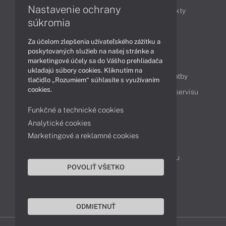
Nastavenie ochrany
Obchodné informácie
Novinky
Produkty
súkromia
Technológie
Videá
Za účelom zlepšenia užívateľského zážitku a
poskytovaných služieb na našej stránke a
Obsah
marketingové účely sa do Vášho prehliadača
ukladajú súbory cookies. Kliknutím na
Ako nakupovať
Možnosti doručenia a platby
tlačidlo „Rozumiem“ súhlasíte s využívaním
cookies.
Podpora a servis
Servisné služby
Cenník servisu
Funkčné a technické cookies
Analytické cookies
Kontakty
Marketingové a reklamné cookies
043 4224 771
Obchodné oddelenie
Servisné oddelenie
Reklamácia tovaru
POVOLIŤ VŠETKO
Objednanie prepravy do servisu
TeamViewer (vzdialená podpora)
ODMIETNUŤ