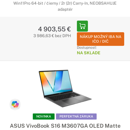
Win11Pro 64-bit / čierny / 2r (2r) Carry-In, NEOBSAHUJE
adaptér
4 903,55 €
3 986,63 € bez DPH
NÁKUP MOŽNÝ IBA NA
IČO / DIČ
Dostupnosť:
NA SKLADE
NOVINKA
PERFEKTNÁ ZÁRUKA
ASUS VivoBook S16 M3607GA OLED Matte