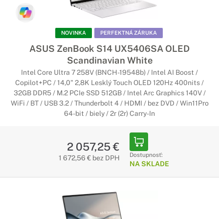
NOVINKA
PERFEKTNÁ ZÁRUKA
ASUS ZenBook S14 UX5406SA OLED
Scandinavian White
Intel Core Ultra 7 258V (BNCH-19548b) / Intel AI Boost /
Copilot+PC / 14,0" 2,8K Lesklý Touch OLED 120Hz 400nits /
32GB DDR5 / M.2 PCIe SSD 512GB / Intel Arc Graphics 140V /
WiFi / BT / USB 3.2 / Thunderbolt 4 / HDMI / bez DVD / Win11Pro
64-bit / biely / 2r (2r) Carry-In
2 057,25 €
Dostupnosť:
1 672,56 € bez DPH
NA SKLADE