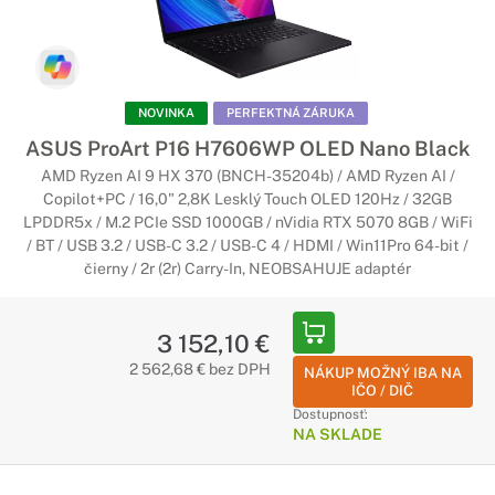
NOVINKA
PERFEKTNÁ ZÁRUKA
ASUS ProArt P16 H7606WP OLED Nano Black
AMD Ryzen AI 9 HX 370 (BNCH-35204b) / AMD Ryzen AI /
Copilot+PC / 16,0" 2,8K Lesklý Touch OLED 120Hz / 32GB
LPDDR5x / M.2 PCIe SSD 1000GB / nVidia RTX 5070 8GB / WiFi
/ BT / USB 3.2 / USB-C 3.2 / USB-C 4 / HDMI / Win11Pro 64-bit /
čierny / 2r (2r) Carry-In, NEOBSAHUJE adaptér
3 152,10 €
2 562,68 € bez DPH
NÁKUP MOŽNÝ IBA NA
IČO / DIČ
Dostupnosť:
NA SKLADE