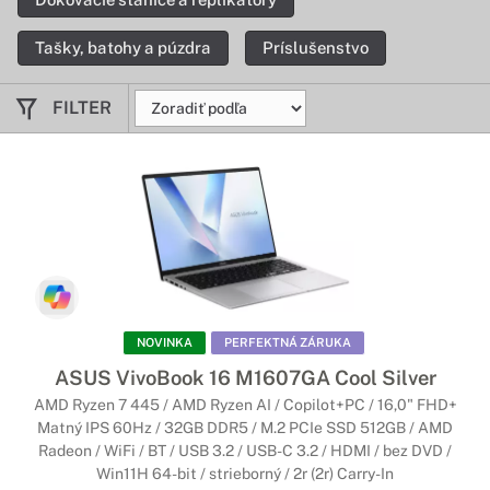
Tašky, batohy a púzdra
Príslušenstvo
FILTER
NOVINKA
PERFEKTNÁ ZÁRUKA
ASUS VivoBook 16 M1607GA Cool Silver
AMD Ryzen 7 445 / AMD Ryzen AI / Copilot+PC / 16,0" FHD+
Matný IPS 60Hz / 32GB DDR5 / M.2 PCIe SSD 512GB / AMD
Radeon / WiFi / BT / USB 3.2 / USB-C 3.2 / HDMI / bez DVD /
Win11H 64-bit / strieborný / 2r (2r) Carry-In