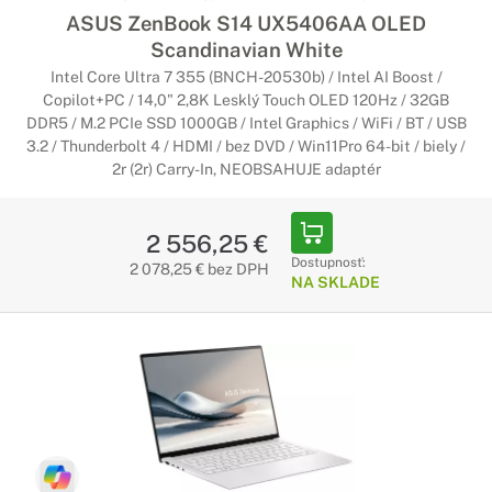
ASUS ZenBook S14 UX5406AA OLED
Scandinavian White
Intel Core Ultra 7 355 (BNCH-20530b) / Intel AI Boost /
Copilot+PC / 14,0" 2,8K Lesklý Touch OLED 120Hz / 32GB
DDR5 / M.2 PCIe SSD 1000GB / Intel Graphics / WiFi / BT / USB
3.2 / Thunderbolt 4 / HDMI / bez DVD / Win11Pro 64-bit / biely /
2r (2r) Carry-In, NEOBSAHUJE adaptér
2 556,25 €
Dostupnosť:
2 078,25 € bez DPH
NA SKLADE