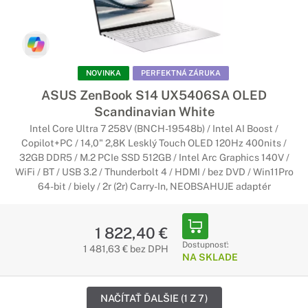
NOVINKA
PERFEKTNÁ ZÁRUKA
ASUS ZenBook S14 UX5406SA OLED
Scandinavian White
Intel Core Ultra 7 258V (BNCH-19548b) / Intel AI Boost /
Copilot+PC / 14,0" 2,8K Lesklý Touch OLED 120Hz 400nits /
32GB DDR5 / M.2 PCIe SSD 512GB / Intel Arc Graphics 140V /
WiFi / BT / USB 3.2 / Thunderbolt 4 / HDMI / bez DVD / Win11Pro
64-bit / biely / 2r (2r) Carry-In, NEOBSAHUJE adaptér
1 822,40 €
Dostupnosť:
1 481,63 € bez DPH
NA SKLADE
NAČÍTAŤ ĎALŠIE (1 Z 7)