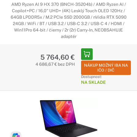
AMD Ryzen AI 9 HX 370 (BNCH-35204b) / AMD Ryzen AI /
Copilot+PC / 16,0" UHD+ (4K) Lesklý Touch OLED 120Hz /
64GB LPDDR5x / M.2 PCIe SSD 2000GB / nVidia RTX 5090
24GB / WiFi / BT / USB 3.2 / USB-C 3.2 / USB-C 4 / HDMI /
Win11Pro 64-bit / čierny / 2r (2r) Carry-In, NEOBSAHUJE
adaptér
5 764,60 €
4 686,67 € bez DPH
NÁKUP MOŽNÝ IBA NA
IČO / DIČ
Dostupnosť:
NA SKLADE