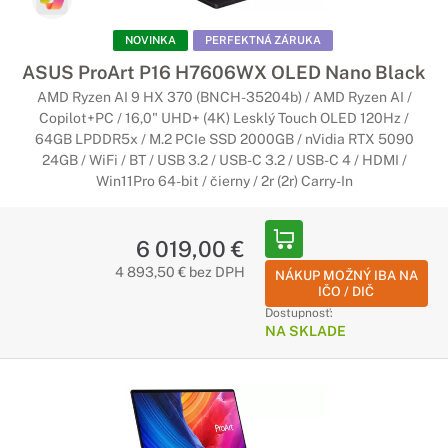
NOVINKA
PERFEKTNÁ ZÁRUKA
ASUS ProArt P16 H7606WX OLED Nano Black
AMD Ryzen AI 9 HX 370 (BNCH-35204b) / AMD Ryzen AI /
Copilot+PC / 16,0" UHD+ (4K) Lesklý Touch OLED 120Hz /
64GB LPDDR5x / M.2 PCIe SSD 2000GB / nVidia RTX 5090
24GB / WiFi / BT / USB 3.2 / USB-C 3.2 / USB-C 4 / HDMI /
Win11Pro 64-bit / čierny / 2r (2r) Carry-In
6 019,00 €
4 893,50 € bez DPH
NÁKUP MOŽNÝ IBA NA
IČO / DIČ
Dostupnosť:
NA SKLADE