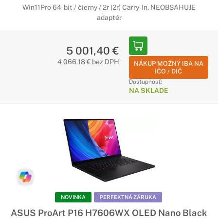
Win11Pro 64-bit / čierny / 2r (2r) Carry-In, NEOBSAHUJE
adaptér
5 001,40 €
4 066,18 € bez DPH
NÁKUP MOŽNÝ IBA NA
IČO / DIČ
Dostupnosť:
NA SKLADE
NOVINKA
PERFEKTNÁ ZÁRUKA
ASUS ProArt P16 H7606WX OLED Nano Black