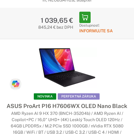
In, NEOBSAHUJE adaptér
1 039,65 €
Dostupnosť:
845,24 € bez DPH
INFORMUJTE SA
NOVINKA
PERFEKTNÁ ZÁRUKA
ASUS ProArt P16 H7606WX OLED Nano Black
AMD Ryzen AI 9 HX 370 (BNCH-35204b) / AMD Ryzen AI /
Copilot+PC / 16,0" UHD+ (4K) Lesklý Touch OLED 120Hz /
64GB LPDDR5x / M.2 PCIe SSD 1000GB / nVidia RTX 5080
16GB / WiFi / BT / USB 3.2 / USB-C 3.2 / USB-C 4 / HDMI /