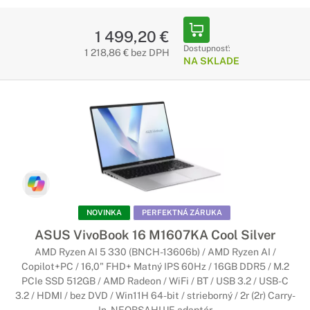
1 499,20 €
Dostupnosť:
1 218,86 € bez DPH
NA SKLADE
NOVINKA
PERFEKTNÁ ZÁRUKA
ASUS VivoBook 16 M1607KA Cool Silver
AMD Ryzen AI 5 330 (BNCH-13606b) / AMD Ryzen AI /
Copilot+PC / 16,0" FHD+ Matný IPS 60Hz / 16GB DDR5 / M.2
PCIe SSD 512GB / AMD Radeon / WiFi / BT / USB 3.2 / USB-C
3.2 / HDMI / bez DVD / Win11H 64-bit / strieborný / 2r (2r) Carry-