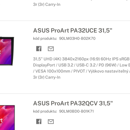
3r (3r) Carry-In
ASUS ProArt PA32UCE 31,5"
kód produktu:
90LM03H0-B02K70
31,5" UHD (4K) 3840x2160px (16:9) 60Hz IPS sRGB
DisplayPort / USB 3.2 / USB-C 3.2 / PD (96W) / Low B
/ VESA 100x100mm / PIVOT / Výškovo nastaviteľný / 
3r (3r) Carry-In
ASUS ProArt PA32QCV 31,5"
kód produktu:
90LM0BD0-B01K71