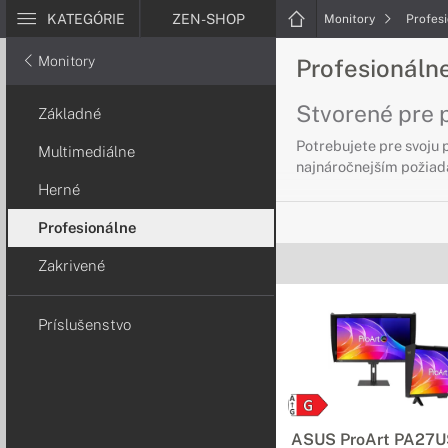
KATEGÓRIE
ZEN-SHOP
Monitory
Profes
Monitory
Profesionáln
Stvorené pre 
Základné
Potrebujete pre svoju 
Multimediálne
najnáročnejším požiad
Herné
Profesionálne
Zakrivené
Príslušenstvo
ASUS ProArt PA27U