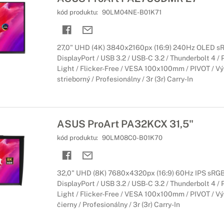
kód produktu:
90LM04NE-B01K71
27,0" UHD (4K) 3840x2160px (16:9) 240Hz OLED s
DisplayPort / USB 3.2 / USB-C 3.2 / Thunderbolt 4 /
Light / Flicker-Free / VESA 100x100mm / PIVOT / Vý
strieborný / Profesionálny / 3r (3r) Carry-In
ASUS ProArt PA32KCX 31,5"
kód produktu:
90LM08C0-B01K70
32,0" UHD (8K) 7680x4320px (16:9) 60Hz IPS sRGB
DisplayPort / USB 3.2 / USB-C 3.2 / Thunderbolt 4 /
Light / Flicker-Free / VESA 100x100mm / PIVOT / Vý
čierny / Profesionálny / 3r (3r) Carry-In