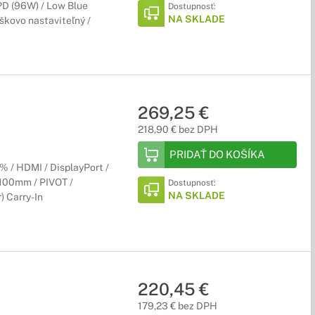
 PD (96W) / Low Blue
Dostupnosť:
NA SKLADE
škovo nastaviteľný /
269,25 €
218,90 € bez DPH
PRIDAŤ DO KOŠÍKA
 / HDMI / DisplayPort /
x100mm / PIVOT /
Dostupnosť:
NA SKLADE
) Carry-In
220,45 €
179,23 € bez DPH