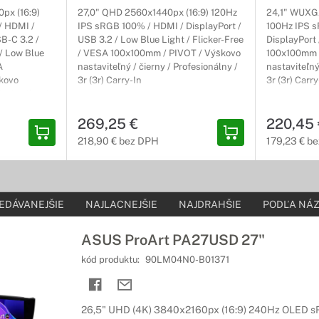
px (16:9)
27,0" QHD 2560x1440px (16:9) 120Hz
24,1" WUXGA
 HDMI /
IPS sRGB 100% / HDMI / DisplayPort /
100Hz IPS 
SB-C 3.2 /
USB 3.2 / Low Blue Light / Flicker-Free
DisplayPort
/ Low Blue
/ VESA 100x100mm / PIVOT / Výškovo
100x100mm 
A
nastaviteľný / čierny / Profesionálny /
nastaviteľný
kovo
3r (3r) Carry-In
3r (3r) Carry
fesionálny /
269,25 €
220,45 
218,90 € bez DPH
179,23 € b
EDÁVANEJŠIE
NAJLACNEJŠIE
NAJDRAHŠIE
PODĽA NÁZ
ASUS ProArt PA27USD 27"
kód produktu:
90LM04N0-B01371
26,5" UHD (4K) 3840x2160px (16:9) 240Hz OLED s