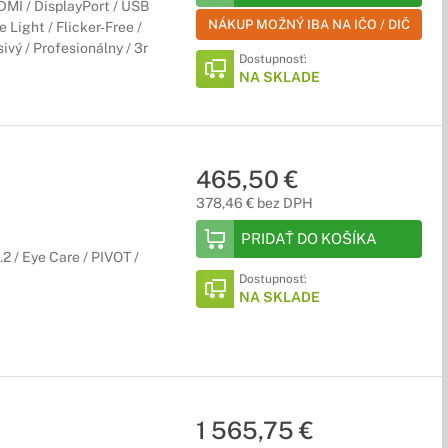
MI / DisplayPort / USB
NÁKUP MOŽNÝ IBA NA IČO / DIČ
 Light / Flicker-Free /
vý / Profesionálny / 3r
Dostupnosť:
NA SKLADE
465,50 €
378,46 € bez DPH
PRIDAŤ DO KOŠÍKA
2 / Eye Care / PIVOT /
Dostupnosť:
NA SKLADE
1 565,75 €