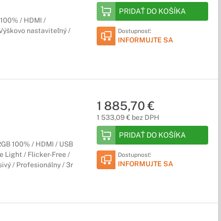
PRIDAŤ DO KOŠÍKA
100% / HDMI /
Výškovo nastaviteľný /
Dostupnosť:
INFORMUJTE SA
1 885,70 €
1 533,09 € bez DPH
PRIDAŤ DO KOŠÍKA
RGB 100% / HDMI / USB
 Light / Flicker-Free /
Dostupnosť:
INFORMUJTE SA
vý / Profesionálny / 3r