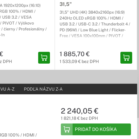
31,5"
 1920x1200px (16:10)
sRGB 100% / HDMI /
31,5" UHD (4K) 3840x2160px (16:9)
 / USB 3.2 / VESA
240Hz OLED sRGB 100% / HDMI /
/ PIVOT / Výškovo
USB 3.2 / USB-C 3.2 / Thunderbolt 4 /
 / čierny / Profesionálny /
PD (96W) / Low Blue Light / Flicker-
-In
Free / VESA 100x100mm / PIVOT /
Výškovo nastaviteľný / sivý /
Profesionálny / 3r (3r) Carry-In
€
1 885,70 €
ez DPH
1 533,09 € bez DPH
VU A-Z
PODĽA NÁZVU Z-A
2 240,05 €
1 821,18 € bez DPH
PRIDAŤ DO KOŠÍKA
RGB 100% / HDMI /