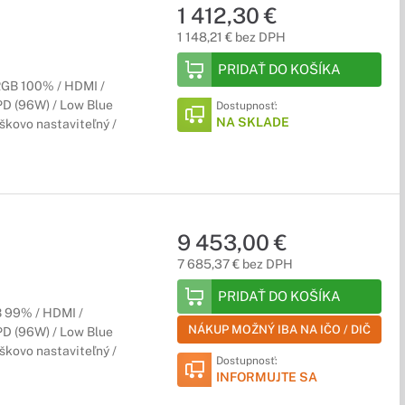
1 412,30 €
1 148,21 € bez DPH
PRIDAŤ DO KOŠÍKA
RGB 100% / HDMI /
 PD (96W) / Low Blue
Dostupnosť:
NA SKLADE
škovo nastaviteľný /
9 453,00 €
7 685,37 € bez DPH
PRIDAŤ DO KOŠÍKA
 99% / HDMI /
NÁKUP MOŽNÝ IBA NA IČO / DIČ
 PD (96W) / Low Blue
škovo nastaviteľný /
Dostupnosť:
INFORMUJTE SA