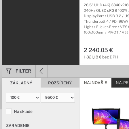
26,5" UHD (4K) 3840x2160
240Hz OLED sRGB 100% /
DisplayPort / USB 3.2 / U
Thunderbolt 4 / PD (96W) 
Light / Flicker-Free / VES
100x100mm / PIVOT / Výš
nastaviteľný / čierny / Pro
3r (3r) Carry-In
2 240,05 €
1 821,18 € bez DPH
FILTER
NAJNOVŠIE
NAJPR
ZÁKLADNÝ
ROZŠÍRENÝ
Na sklade
ZARADENIE