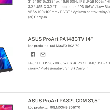
31,5" 6016x3384px (16:9) 60Hz IPS sRGB 100% / HD
3.2 / USB-C 3.2 / Thunderbolt 4 / PD (96W) / Low Blue
VESA 100x100mm / PIVOT / Výškovo nastaviteľný / si
(3r) Carry-In
ASUS ProArt PA148CTV 14"
kód produktu:
90LM06E0-B02170
14,0" FHD 1920x1080px (16:9) IPS / HDMI / USB-C 3.
čierny / Profesionálny / 3r (3r) Carry-In
ASUS ProArt PA32UCDM 31,5"
kód produktu:
90LM03HE-B01K70