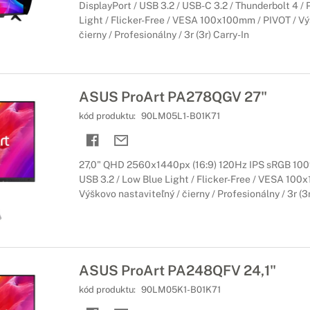
DisplayPort / USB 3.2 / USB-C 3.2 / Thunderbolt 4 /
Light / Flicker-Free / VESA 100x100mm / PIVOT / Vý
čierny / Profesionálny / 3r (3r) Carry-In
ASUS ProArt PA278QGV 27"
kód produktu:
90LM05L1-B01K71
27,0" QHD 2560x1440px (16:9) 120Hz IPS sRGB 100%
USB 3.2 / Low Blue Light / Flicker-Free / VESA 100
Výškovo nastaviteľný / čierny / Profesionálny / 3r (3r
ASUS ProArt PA248QFV 24,1"
kód produktu:
90LM05K1-B01K71