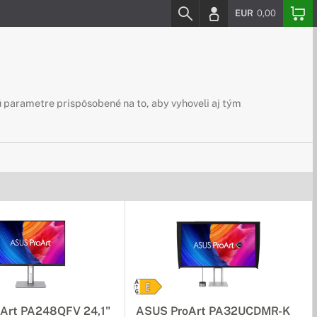
EUR
0,00
ú parametre prispôsobené na to, aby vyhoveli aj tým
Art PA248QFV 24,1"
ASUS ProArt PA32UCDMR-K