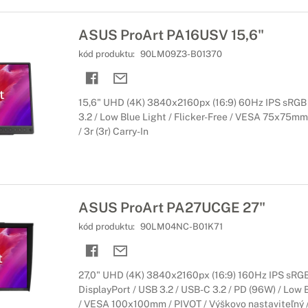
ASUS ProArt PA16USV 15,6"
kód produktu:
90LM09Z3-B01370
15,6" UHD (4K) 3840x2160px (16:9) 60Hz IPS sRGB
3.2 / Low Blue Light / Flicker-Free / VESA 75x75mm 
/ 3r (3r) Carry-In
ASUS ProArt PA27UCGE 27"
kód produktu:
90LM04NC-B01K71
27,0" UHD (4K) 3840x2160px (16:9) 160Hz IPS sRG
DisplayPort / USB 3.2 / USB-C 3.2 / PD (96W) / Low B
/ VESA 100x100mm / PIVOT / Výškovo nastaviteľný / 