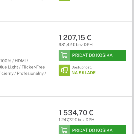
1 207,15 €
981,42 € bez DPH
PRIDAŤ DO KOŠÍKA
 100% / HDMI /
lue Light / Flicker-Free
Dostupnosť:
NA SKLADE
čierny / Profesionálny /
1 534,70 €
1 247,72 € bez DPH
PRIDAŤ DO KOŠÍKA