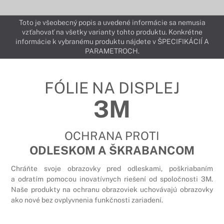
Toto je všeobecný popis a uvedené informácie sa nemusia
vzťahovať na všetky varianty tohto produktu. Konkrétne
informácie k vybranému produktu nájdete v ŠPECIFIKÁCIÍ A
PARAMETROCH.
FÓLIE NA DISPLEJ
3M
OCHRANA PROTI
ODLESKOM A ŠKRABANCOM
Chráňte svoje obrazovky pred odleskami, poškriabaním
a odratím pomocou inovatívnych riešení od spoločnosti 3M.
Naše produkty na ochranu obrazoviek uchovávajú obrazovky
ako nové bez ovplyvnenia funkčnosti zariadení.