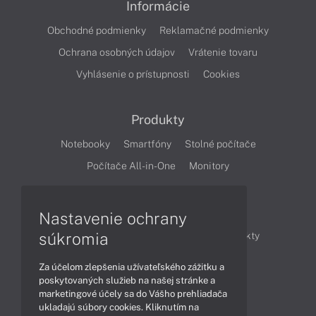
Informácie
Obchodné podmienky
Reklamačné podmienky
Ochrana osobných údajov
Vrátenie tovaru
Vyhlásenie o prístupnosti
Cookies
Produkty
Notebooky
Smartfóny
Stolné počítače
Počítače All-in-One
Monitory
Články
Nastavenie ochrany
súkromia
Obchodné informácie
Novinky
Produkty
Technológie
Videá
Za účelom zlepšenia užívateľského zážitku a
poskytovaných služieb na našej stránke a
marketingové účely sa do Vášho prehliadača
Obsah
ukladajú súbory cookies. Kliknutím na