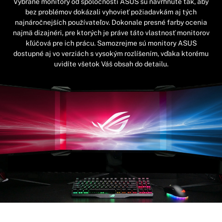
Vybrané monitory od spoločnosti ASUS sú navrhnuté tak, aby
bez problémov dokázali vyhovieť požiadavkám aj tých
najnáročnejších používateľov. Dokonale presné farby ocenia
najmä dizajnéri, pre ktorých je práve táto vlastnosť monitorov
kľúčová pre ich prácu. Samozrejme sú monitory ASUS
dostupné aj vo verziách s vysokým rozlíšením, vďaka ktorému
uvidíte všetok Váš obsah do detailu.