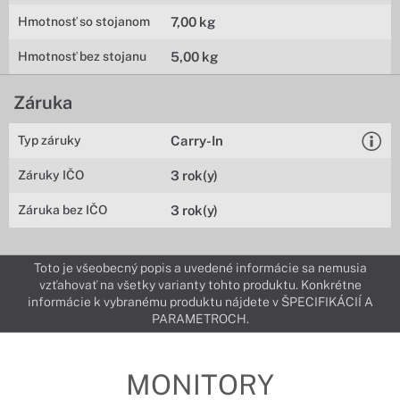
Hmotnosť so stojanom
7,00 kg
Hmotnosť bez stojanu
5,00 kg
Záruka
Typ záruky
Carry-In
Záruky IČO
3 rok(y)
Záruka bez IČO
3 rok(y)
Toto je všeobecný popis a uvedené informácie sa nemusia
vzťahovať na všetky varianty tohto produktu. Konkrétne
informácie k vybranému produktu nájdete v ŠPECIFIKÁCIÍ A
PARAMETROCH.
MONITORY