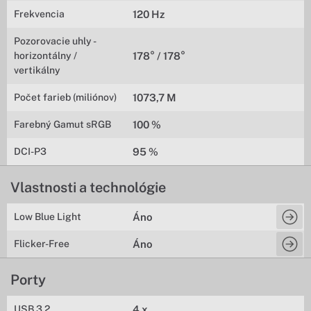
Frekvencia
120 Hz
Pozorovacie uhly -
horizontálny /
178° / 178°
vertikálny
Počet farieb (miliónov)
1073,7 M
Farebný Gamut sRGB
100 %
DCI-P3
95 %
Vlastnosti a technológie
Low Blue Light
Áno
Flicker-Free
Áno
Porty
USB 3.2
4 x