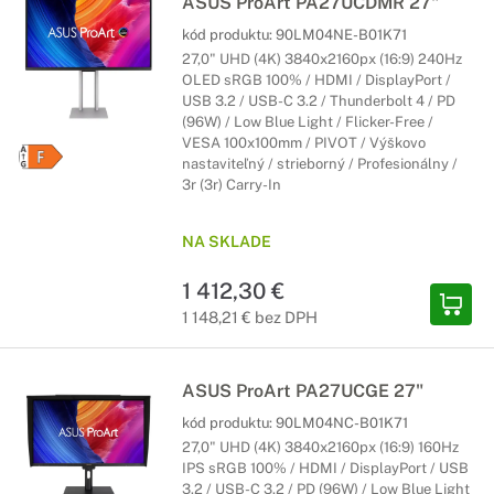
ASUS ProArt PA27UCDMR 27"
kód produktu:
90LM04NE-B01K71
27,0" UHD (4K) 3840x2160px (16:9) 240Hz
OLED sRGB 100% / HDMI / DisplayPort /
USB 3.2 / USB-C 3.2 / Thunderbolt 4 / PD
(96W) / Low Blue Light / Flicker-Free /
VESA 100x100mm / PIVOT / Výškovo
nastaviteľný / strieborný / Profesionálny /
3r (3r) Carry-In
NA SKLADE
1 412,30 €
1 148,21 € bez DPH
ASUS ProArt PA27UCGE 27"
kód produktu:
90LM04NC-B01K71
27,0" UHD (4K) 3840x2160px (16:9) 160Hz
IPS sRGB 100% / HDMI / DisplayPort / USB
3.2 / USB-C 3.2 / PD (96W) / Low Blue Light