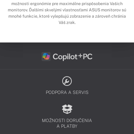
možnosti ergonómie pre maximálne prispôsobenia Vašich
monitorov. Ďalšími skvelými vlastnosťami ASUS monitorov sú
mnohé funkcie, ktoré vylepšujú zobrazenie a zároveň chránia
Váš zrak.
PODPORA A SERVIS
MOŽNOSTI DORUČENIA
A PLATBY