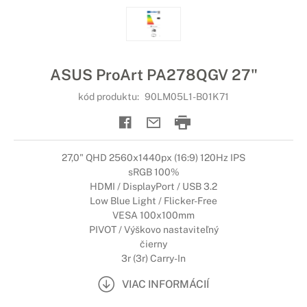
ASUS ProArt PA278QGV 27"
kód produktu:
90LM05L1-B01K71
27,0" QHD 2560x1440px (16:9) 120Hz IPS
sRGB 100%
HDMI / DisplayPort / USB 3.2
Low Blue Light / Flicker-Free
VESA 100x100mm
PIVOT / Výškovo nastaviteľný
čierny
3r (3r) Carry-In
VIAC INFORMÁCIÍ