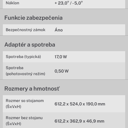
Náklon
+ 23,0° / - 5,0°
Funkcie zabezpečenia
Bezpečnostný zámok
Áno
Adaptér a spotreba
Spotreba (typická)
17,0 W
Spotreba
0,50 W
(pohotovostný režim)
Rozmery a hmotnosť
Rozmer so stojanom
612,2 x 524,0 x 190,0 mm
(ŠxVxH)
Rozmer bez stojanu
612,2 x 362,9 x 46,9 mm
(ŠxVxH)