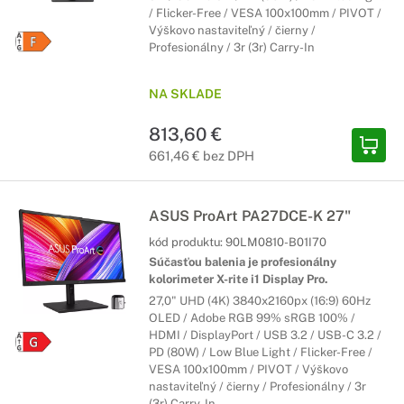
/ Flicker-Free / VESA 100x100mm / PIVOT /
Výškovo nastaviteľný / čierny /
Profesionálny / 3r (3r) Carry-In
NA SKLADE
813,60 €
661,46 € bez DPH
ASUS ProArt PA27DCE-K 27"
kód produktu:
90LM0810-B01I70
Súčasťou balenia je profesionálny
kolorimeter X-rite i1 Display Pro.
27,0" UHD (4K) 3840x2160px (16:9) 60Hz
OLED / Adobe RGB 99% sRGB 100% /
HDMI / DisplayPort / USB 3.2 / USB-C 3.2 /
PD (80W) / Low Blue Light / Flicker-Free /
VESA 100x100mm / PIVOT / Výškovo
nastaviteľný / čierny / Profesionálny / 3r
(3r) Carry-In