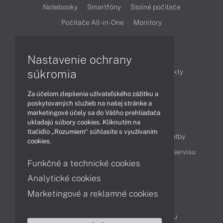
Notebooky
Smartfóny
Stolné počítače
Počítače All-in-One
Monitory
Články
Nastavenie ochrany
súkromia
Obchodné informácie
Novinky
Produkty
Technológie
Videá
Za účelom zlepšenia užívateľského zážitku a
poskytovaných služieb na našej stránke a
marketingové účely sa do Vášho prehliadača
Obsah
ukladajú súbory cookies. Kliknutím na
tlačidlo „Rozumiem“ súhlasíte s využívaním
Ako nakupovať
Možnosti doručenia a platby
cookies.
Podpora a servis
Servisné služby
Cenník servisu
Funkčné a technické cookies
Analytické cookies
Kontakty
Marketingové a reklamné cookies
043 4224 771
Obchodné oddelenie
Servisné oddelenie
Reklamácia tovaru