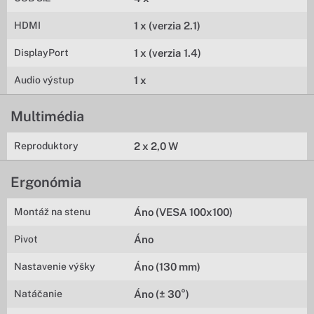
HDMI
1 x (verzia 2.1)
DisplayPort
1 x (verzia 1.4)
Audio výstup
1 x
Multimédia
Reproduktory
2 x 2,0 W
Ergonómia
Montáž na stenu
Áno (VESA 100x100)
Pivot
Áno
Nastavenie výšky
Áno (130 mm)
Natáčanie
Áno (± 30°)