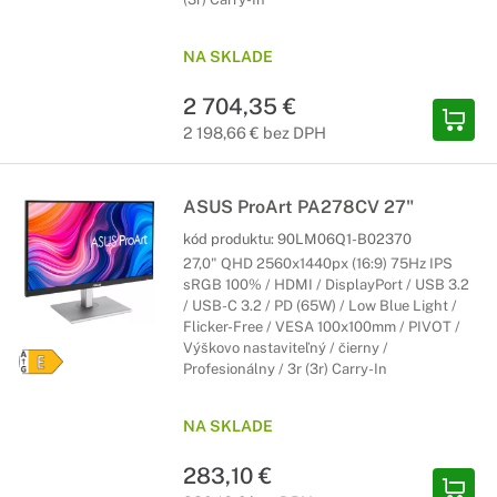
NA SKLADE
2 704,35 €
2 198,66 € bez DPH
ASUS ProArt PA278CV 27"
kód produktu:
90LM06Q1-B02370
27,0" QHD 2560x1440px (16:9) 75Hz IPS
sRGB 100% / HDMI / DisplayPort / USB 3.2
/ USB-C 3.2 / PD (65W) / Low Blue Light /
Flicker-Free / VESA 100x100mm / PIVOT /
Výškovo nastaviteľný / čierny /
Profesionálny / 3r (3r) Carry-In
NA SKLADE
283,10 €