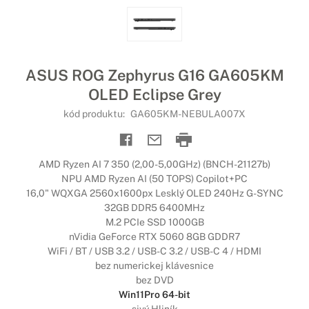
ASUS ROG Zephyrus G16 GA605KM
OLED Eclipse Grey
kód produktu:
GA605KM-NEBULA007X
AMD Ryzen AI 7 350 (2,00-5,00GHz) (BNCH-21127b)
NPU AMD Ryzen AI (50 TOPS) Copilot+PC
16,0" WQXGA 2560x1600px Lesklý OLED 240Hz G-SYNC
32GB DDR5 6400MHz
M.2 PCIe SSD 1000GB
nVidia GeForce RTX 5060 8GB GDDR7
WiFi / BT / USB 3.2 / USB-C 3.2 / USB-C 4 / HDMI
bez numerickej klávesnice
bez DVD
Win11Pro 64-bit