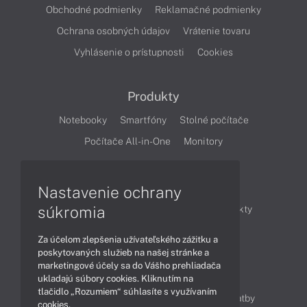
Obchodné podmienky
Reklamačné podmienky
Ochrana osobných údajov
Vrátenie tovaru
Vyhlásenie o prístupnosti
Cookies
Produkty
Notebooky
Smartfóny
Stolné počítače
Počítače All-in-One
Monitory
Články
Nastavenie ochrany
súkromia
Obchodné informácie
Novinky
Produkty
Technológie
Videá
Za účelom zlepšenia užívateľského zážitku a
poskytovaných služieb na našej stránke a
marketingové účely sa do Vášho prehliadača
Obsah
ukladajú súbory cookies. Kliknutím na
tlačidlo „Rozumiem“ súhlasíte s využívaním
Ako nakupovať
Možnosti doručenia a platby
cookies.