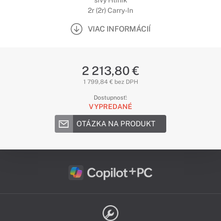
sivý Hliník
2r (2r) Carry-In
VIAC INFORMÁCIÍ
2 213,80 €
1 799,84 € bez DPH
Dostupnosť:
VYPREDANÉ
OTÁZKA NA PRODUKT