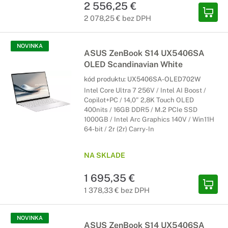
2 556,25 €
2 078,25 € bez DPH
NOVINKA
ASUS ZenBook S14 UX5406SA
OLED Scandinavian White
kód produktu:
UX5406SA-OLED702W
Intel Core Ultra 7 256V / Intel AI Boost /
Copilot+PC / 14,0" 2,8K Touch OLED
400nits / 16GB DDR5 / M.2 PCIe SSD
1000GB / Intel Arc Graphics 140V / Win11H
64-bit / 2r (2r) Carry-In
NA SKLADE
1 695,35 €
1 378,33 € bez DPH
NOVINKA
ASUS ZenBook S14 UX5406SA