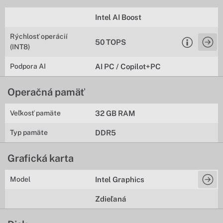
Intel AI Boost
Rýchlosť operácií
50 TOPS
(INT8)
Podpora AI
AI PC / Copilot+PC
Operačná pamäť
Veľkosť pamäte
32 GB RAM
Typ pamäte
DDR5
Grafická karta
Model
Intel Graphics
Zdieľaná