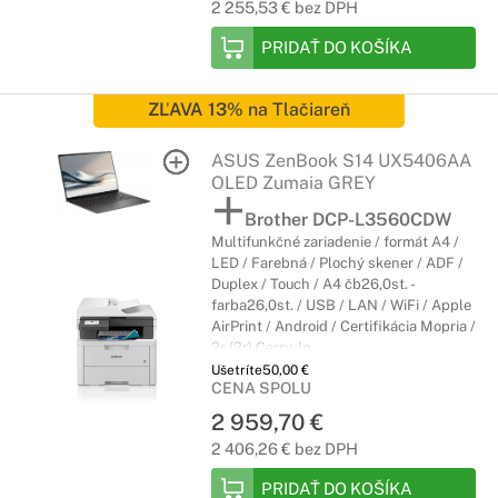
2 255,53 € bez DPH
PRIDAŤ DO KOŠÍKA
ZĽAVA 13%
na Tlačiareň
ASUS ZenBook S14 UX5406AA
OLED Zumaia GREY
Brother DCP-L3560CDW
Multifunkčné zariadenie / formát A4 /
LED / Farebná / Plochý skener / ADF /
Duplex / Touch / A4 čb26,0st. -
farba26,0st. / USB / LAN / WiFi / Apple
AirPrint / Android / Certifikácia Mopria /
2r (2r) Carry-In
Ušetríte
50,00 €
CENA SPOLU
2 959,70 €
2 406,26 € bez DPH
PRIDAŤ DO KOŠÍKA