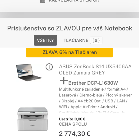
KALKULAČKA SPLÁTOK
Príslušenstvo so ZĽAVOU pre váš Notebook
VŠETKY
TLAČIARNE
(
2
)
ZĽAVA 6%
na Tlačiareň
ASUS ZenBook S14 UX5406AA
OLED Zumaia GREY
Brother DCP-L1630W
Multifunkčné zariadenie / formát A4 /
Laserová / Čierno-biela / Plochý skener
/ Displej / A4 čb20,0st. / USB / LAN /
WiFi / Apple AirPrint / Android /
Certifikácia Mopria / 2r (2r) Carry-In
Ušetríte
10,00 €
CENA SPOLU
2 774,30 €