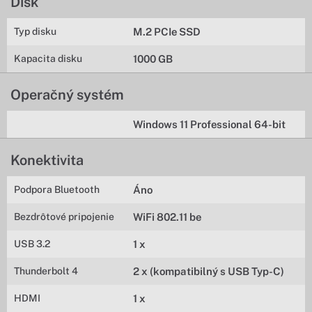
Disk
Typ disku
M.2 PCIe SSD
Kapacita disku
1000 GB
Operačný systém
Windows 11 Professional 64-bit
Konektivita
Podpora Bluetooth
Áno
Bezdrôtové pripojenie
WiFi 802.11 be
USB 3.2
1 x
Thunderbolt 4
2 x (kompatibilný s USB Typ-C)
HDMI
1 x