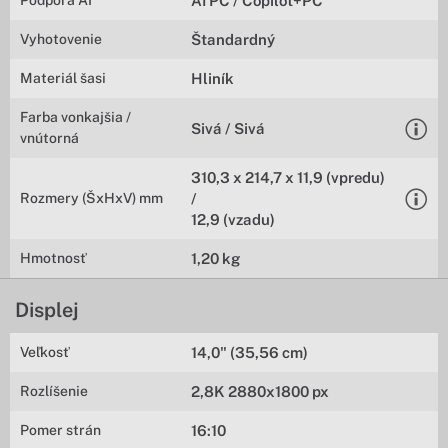
Podpora AI
AI PC / Copilot+PC
Vyhotovenie
Štandardný
Materiál šasi
Hliník
Farba vonkajšia /
Sivá / Sivá
vnútorná
310,3 x 214,7 x 11,9 (vpredu)
Rozmery (ŠxHxV) mm
/
12,9 (vzadu)
Hmotnosť
1,20 kg
Displej
Veľkosť
14,0" (35,56 cm)
Rozlíšenie
2,8K 2880x1800 px
Pomer strán
16:10