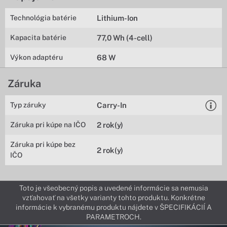
Technológia batérie
Lithium-Ion
Kapacita batérie
77,0 Wh (4-cell)
Výkon adaptéru
68 W
Záruka
Typ záruky
Carry-In
Záruka pri kúpe na IČO
2 rok(y)
Záruka pri kúpe bez
2 rok(y)
IČO
Toto je všeobecný popis a uvedené informácie sa nemusia
vzťahovať na všetky varianty tohto produktu. Konkrétne
informácie k vybranému produktu nájdete v ŠPECIFIKÁCIÍ A
PARAMETROCH.