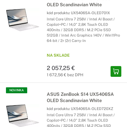
OLED Scandinavian White
kód produktu:
UX5406SA-OLED701X
Intel Core Ultra 7 258V / Intel AI Boost /
Copilot+PC / 14,0" 2,8K Touch OLED
400nits / 32GB DDR5 / M.2 PCIe SSD
512GB / Intel Arc Graphics 140V / Win11Pro
64-bit / 2r (2r) Carry-In
NA SKLADE
2 057,25 €
1 672,56 € bez DPH
NOVINKA
ASUS ZenBook S14 UX5406SA
OLED Scandinavian White
kód produktu:
UX5406SA-OLED720XZ
Intel Core Ultra 7 258V / Intel AI Boost /
Copilot+PC / 14,0" 2,8K Touch OLED
400nits / 32GB DDR5 / M.2 PCIe SSD