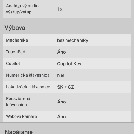
Analógový audio
1 x
výstup/vstup
Výbava
Mechanika
bez mechaniky
TouchPad
Áno
Copilot
Copilot Key
Numerická klávesnica
Nie
Lokalizácia klávesnice
SK + CZ
Podsvietená
Áno
klávesnica
Webová kamera
Áno
Napájanie