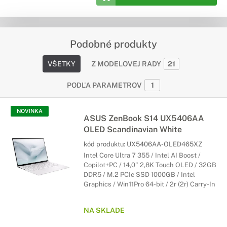
Podobné produkty
VŠETKY
Z MODELOVEJ RADY
21
PODĽA PARAMETROV
1
NOVINKA
ASUS ZenBook S14 UX5406AA
OLED Scandinavian White
kód produktu:
UX5406AA-OLED465XZ
Intel Core Ultra 7 355 / Intel AI Boost /
Copilot+PC / 14,0" 2,8K Touch OLED / 32GB
DDR5 / M.2 PCIe SSD 1000GB / Intel
Graphics / Win11Pro 64-bit / 2r (2r) Carry-In
NA SKLADE