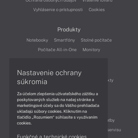
Ochrana osobných údajov
Vrátenie tovaru
Vyhlásenie o prístupnosti
Cookies
Produkty
Notebooky
Smartfóny
Stolné počítače
Počítače All-in-One
Monitory
Články
Nastavenie ochrany
súkromia
Obchodné informácie
Novinky
Produkty
Technológie
Videá
Za účelom zlepšenia užívateľského zážitku a
poskytovaných služieb na našej stránke a
marketingové účely sa do Vášho prehliadača
Obsah
ukladajú súbory cookies. Kliknutím na
tlačidlo „Rozumiem“ súhlasíte s využívaním
Ako nakupovať
Možnosti doručenia a platby
cookies.
Podpora a servis
Servisné služby
Cenník servisu
Funkčné a technické cookies