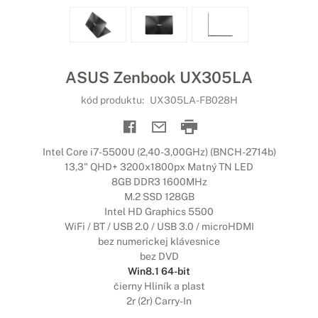
ASUS Zenbook UX305LA
kód produktu:
UX305LA-FB028H
Intel Core i7-5500U (2,40-3,00GHz) (BNCH-2714b)
13,3" QHD+ 3200x1800px Matný TN LED
8GB DDR3 1600MHz
M.2 SSD 128GB
Intel HD Graphics 5500
WiFi / BT / USB 2.0 / USB 3.0 / microHDMI
bez numerickej klávesnice
bez DVD
Win8.1 64-bit
čierny Hliník a plast
2r (2r) Carry-In