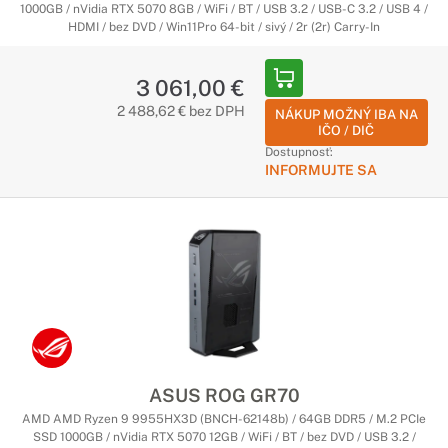
1000GB / nVidia RTX 5070 8GB / WiFi / BT / USB 3.2 / USB-C 3.2 / USB 4 /
HDMI / bez DVD / Win11Pro 64-bit / sivý / 2r (2r) Carry-In
3 061,00 €
2 488,62 € bez DPH
NÁKUP MOŽNÝ IBA NA
IČO / DIČ
Dostupnosť:
INFORMUJTE SA
ASUS ROG GR70
AMD AMD Ryzen 9 9955HX3D (BNCH-62148b) / 64GB DDR5 / M.2 PCIe
SSD 1000GB / nVidia RTX 5070 12GB / WiFi / BT / bez DVD / USB 3.2 /