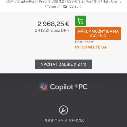
HDMI / DisplayPort / Predné USB 3.2 / USB-C 3.2 / Win11H 64-bit / Čierny
/ Tower / 1r (2r) Carry-In
2 968,25 €
2 413,21 € bez DPH
NÁKUP MOŽNÝ IBA NA
IČO / DIČ
Dostupnosť:
INFORMUJTE SA
NAČÍTAŤ ĎALŠIE (1 Z 14)
PODPORA A SERVIS