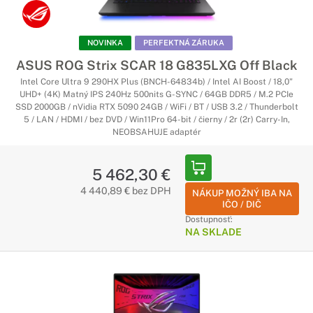
NOVINKA
PERFEKTNÁ ZÁRUKA
ASUS ROG Strix SCAR 18 G835LXG Off Black
Intel Core Ultra 9 290HX Plus (BNCH-64834b) / Intel AI Boost / 18,0"
UHD+ (4K) Matný IPS 240Hz 500nits G-SYNC / 64GB DDR5 / M.2 PCIe
SSD 2000GB / nVidia RTX 5090 24GB / WiFi / BT / USB 3.2 / Thunderbolt
5 / LAN / HDMI / bez DVD / Win11Pro 64-bit / čierny / 2r (2r) Carry-In,
NEOBSAHUJE adaptér
5 462,30 €
4 440,89 € bez DPH
NÁKUP MOŽNÝ IBA NA
IČO / DIČ
Dostupnosť:
NA SKLADE