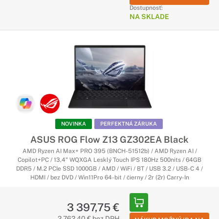
Dostupnosť:
NA SKLADE
NOVINKA
PERFEKTNÁ ZÁRUKA
ASUS ROG Flow Z13 GZ302EA Black
AMD Ryzen AI Max+ PRO 395 (BNCH-51512b) / AMD Ryzen AI /
Copilot+PC / 13,4" WQXGA Lesklý Touch IPS 180Hz 500nits / 64GB
DDR5 / M.2 PCIe SSD 1000GB / AMD / WiFi / BT / USB 3.2 / USB-C 4 /
HDMI / bez DVD / Win11Pro 64-bit / čierny / 2r (2r) Carry-In
3 397,75 €
2 762,40 € bez DPH