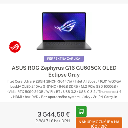
PERFEKTNÁ ZÁRUKA
ASUS ROG Zephyrus G16 GU605CX OLED
Eclipse Gray
Intel Core Ultra 9 285H (BNCH-36447b) / Intel AI Boost / 16,0" WQXGA
Lesklý OLED 240Hz G-SYNC / 64GB DDR5 / M.2 PCIe SSD 1000GB /
nVidia RTX 5090 24GB / WiFi / BT / USB 3.2 / USB-C 3.2 / Thunderbolt 4
/ HDMI / bez DVD / Bez operačného systému / sivý / 2r (2r) Carry-In
3 544,50 €
2 881,71 € bez DPH
NÁKUP MOŽNÝ IBA NA
IČO / DIČ