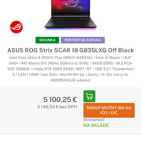
NOVINKA
PERFEKTNÁ ZÁRUKA
ASUS ROG Strix SCAR 18 G835LXG Off Black
Intel Core Ultra 9 290HX Plus (BNCH-64834b) / Intel AI Boost / 18,0"
UHD+ (4K) Matný IPS 240Hz 500nits G-SYNC / 64GB DDR5 / M.2 PCIe
SSD 1000GB / nVidia RTX 5090 24GB / WiFi / BT / USB 3.2 / Thunderbolt
5 / LAN / HDMI / bez DVD / Win11H 64-bit / čierny / 2r (2r) Carry-In,
NEOBSAHUJE adaptér
5 100,25 €
4 146,54 € bez DPH
NÁKUP MOŽNÝ IBA NA
IČO / DIČ
Dostupnosť:
NA SKLADE