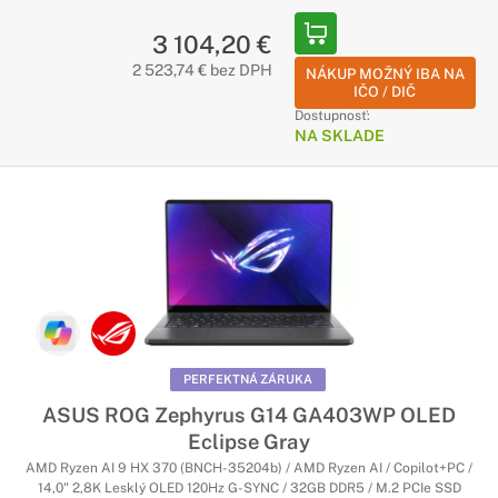
3 104,20 €
2 523,74 € bez DPH
NÁKUP MOŽNÝ IBA NA
IČO / DIČ
Dostupnosť:
NA SKLADE
PERFEKTNÁ ZÁRUKA
ASUS ROG Zephyrus G14 GA403WP OLED
Eclipse Gray
AMD Ryzen AI 9 HX 370 (BNCH-35204b) / AMD Ryzen AI / Copilot+PC /
14,0" 2,8K Lesklý OLED 120Hz G-SYNC / 32GB DDR5 / M.2 PCIe SSD