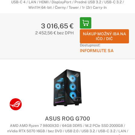
USB-C 4 / LAN / HDMI / DisplayPort / Predné USB 3.2 / USB-C 3.2 /
Win11H 64-bit / Čierny / Tower / 1r (2r) Carry-In
3 016,65 €
2 452,56 € bez DPH
NÁKUP MOŽNÝ IBA NA
IČO / DIČ
Dostupnosť:
INFORMUJTE SA
ASUS ROG G700
AMD AMD Ryzen 7 9800X3D / 64GB DDR5 / M.2 PCIe SSD 2000GB /
nVidia RTX 5070 16GB / bez DVD / USB 2.0 / USB 3.2 / USB-C 3.2 / LAN /