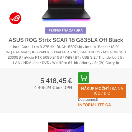
PERFEKTNÁ ZÁRUKA
ASUS ROG Strix SCAR 18 G835LX Off Black
Intel Core Ultra 9 275HX (BNCH-56074b) / Intel AI Boost / 18,0"
WQXGA Matný IPS 240Hz 500nits G-SYNC / 64GB DDR5 / M.2 PCIe SSD
2000GB / nVidia RTX 5090 24GB / WiFi / BT / USB 3.2 / Thunderbolt 5 /
LAN / HDMI / bez DVD / Win11Pro 64-bit / čierny / 2r (2r) Carry-In
5 418,45 €
4 405,24 € bez DPH
NÁKUP MOŽNÝ IBA NA
IČO / DIČ
Dostupnosť:
INFORMUJTE SA