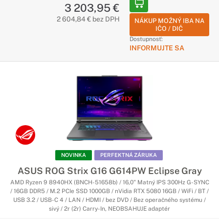
3 203,95 €
2 604,84 € bez DPH
NÁKUP MOŽNÝ IBA NA
IČO / DIČ
Dostupnosť:
INFORMUJTE SA
NOVINKA
PERFEKTNÁ ZÁRUKA
ASUS ROG Strix G16 G614PW Eclipse Gray
AMD Ryzen 9 8940HX (BNCH-51658b) / 16,0" Matný IPS 300Hz G-SYNC
/ 16GB DDR5 / M.2 PCIe SSD 1000GB / nVidia RTX 5080 16GB / WiFi / BT /
USB 3.2 / USB-C 4 / LAN / HDMI / bez DVD / Bez operačného systému /
sivý / 2r (2r) Carry-In, NEOBSAHUJE adaptér