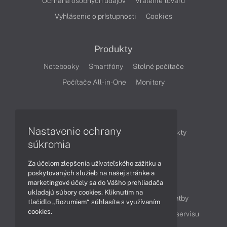
Ochrana osobných údajov
Vrátenie tovaru
Vyhlásenie o prístupnosti
Cookies
Produkty
Notebooky
Smartfóny
Stolné počítače
Počítače All-in-One
Monitory
Články
Nastavenie ochrany
Obchodné informácie
Novinky
Produkty
súkromia
Technológie
Videá
Za účelom zlepšenia užívateľského zážitku a
poskytovaných služieb na našej stránke a
Obsah
marketingové účely sa do Vášho prehliadača
ukladajú súbory cookies. Kliknutím na
Ako nakupovať
Možnosti doručenia a platby
tlačidlo „Rozumiem“ súhlasíte s využívaním
cookies.
Podpora a servis
Servisné služby
Cenník servisu