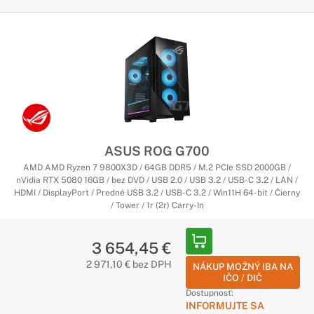
ASUS ROG G700
AMD AMD Ryzen 7 9800X3D / 64GB DDR5 / M.2 PCIe SSD 2000GB /
nVidia RTX 5080 16GB / bez DVD / USB 2.0 / USB 3.2 / USB-C 3.2 / LAN /
HDMI / DisplayPort / Predné USB 3.2 / USB-C 3.2 / Win11H 64-bit / Čierny
/ Tower / 1r (2r) Carry-In
3 654,45 €
2 971,10 € bez DPH
NÁKUP MOŽNÝ IBA NA
IČO / DIČ
Dostupnosť:
INFORMUJTE SA