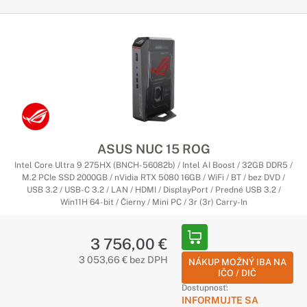
ASUS NUC 15 ROG
Intel Core Ultra 9 275HX (BNCH-56082b) / Intel AI Boost / 32GB DDR5 /
M.2 PCIe SSD 2000GB / nVidia RTX 5080 16GB / WiFi / BT / bez DVD /
USB 3.2 / USB-C 3.2 / LAN / HDMI / DisplayPort / Predné USB 3.2 /
Win11H 64-bit / Čierny / Mini PC / 3r (3r) Carry-In
3 756,00 €
3 053,66 € bez DPH
NÁKUP MOŽNÝ IBA NA
IČO / DIČ
Dostupnosť:
INFORMUJTE SA