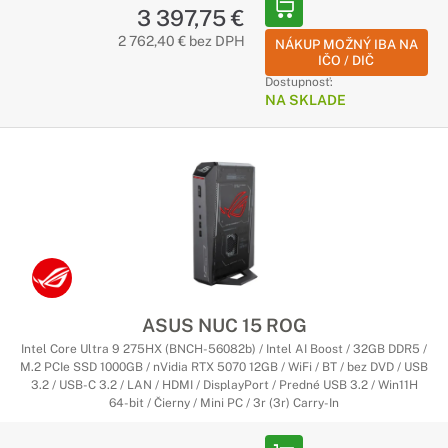
3 397,75 €
2 762,40 € bez DPH
NÁKUP MOŽNÝ IBA NA
IČO / DIČ
Dostupnosť:
NA SKLADE
ASUS NUC 15 ROG
Intel Core Ultra 9 275HX (BNCH-56082b) / Intel AI Boost / 32GB DDR5 /
M.2 PCIe SSD 1000GB / nVidia RTX 5070 12GB / WiFi / BT / bez DVD / USB
3.2 / USB-C 3.2 / LAN / HDMI / DisplayPort / Predné USB 3.2 / Win11H
64-bit / Čierny / Mini PC / 3r (3r) Carry-In