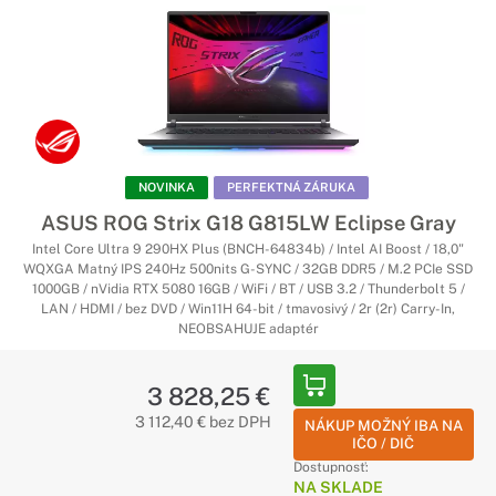
NOVINKA
PERFEKTNÁ ZÁRUKA
ASUS ROG Strix G18 G815LW Eclipse Gray
Intel Core Ultra 9 290HX Plus (BNCH-64834b) / Intel AI Boost / 18,0"
WQXGA Matný IPS 240Hz 500nits G-SYNC / 32GB DDR5 / M.2 PCIe SSD
1000GB / nVidia RTX 5080 16GB / WiFi / BT / USB 3.2 / Thunderbolt 5 /
LAN / HDMI / bez DVD / Win11H 64-bit / tmavosivý / 2r (2r) Carry-In,
NEOBSAHUJE adaptér
3 828,25 €
3 112,40 € bez DPH
NÁKUP MOŽNÝ IBA NA
IČO / DIČ
Dostupnosť:
NA SKLADE