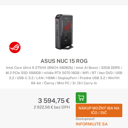
ASUS NUC 15 ROG
Intel Core Ultra 9 275HX (BNCH-56082b) / Intel AI Boost / 32GB DDR5 /
M.2 PCIe SSD 1000GB / nVidia RTX 5070 16GB / WiFi / BT / bez DVD / USB
3.2 / USB-C 3.2 / LAN / HDMI / DisplayPort / Predné USB 3.2 / Win11H
64-bit / Čierny / Mini PC / 3r (3r) Carry-In
3 594,75 €
2 922,56 € bez DPH
NÁKUP MOŽNÝ IBA NA
IČO / DIČ
Dostupnosť:
INFORMUJTE SA